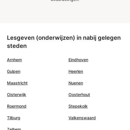
Ik zou dat graag ook voor jou willen doen!
Lesgeven (onderwijzen) in nabij gelegen
steden
Arnhem
Eindhoven
Gulpen
Heerlen
Maastricht
Nuenen
Oisterwijk
Oosterhout
Roermond
Stepekolk
Tilburg
Valkenswaard
Zelhem