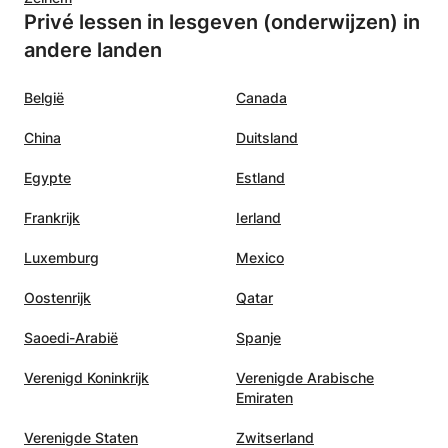
Privé lessen in lesgeven (onderwijzen) in
andere landen
België
Canada
China
Duitsland
Egypte
Estland
Frankrijk
Ierland
Luxemburg
Mexico
Oostenrijk
Qatar
Saoedi-Arabië
Spanje
Verenigd Koninkrijk
Verenigde Arabische
Emiraten
Verenigde Staten
Zwitserland