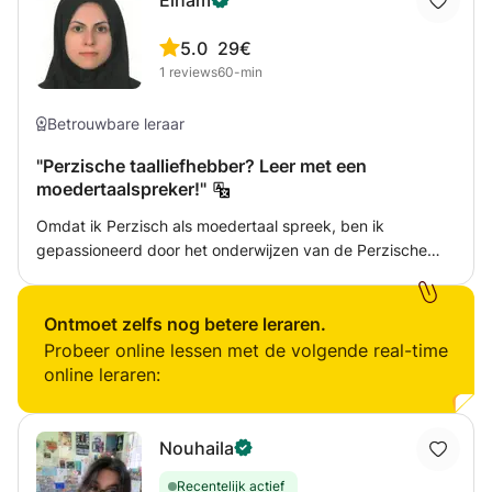
Elham
5.0
29€
1
reviews
60-min
Betrouwbare leraar
"Perzische taalliefhebber? Leer met een
moedertaalspreker!"
Omdat ik Perzisch als moedertaal spreek, ben ik
gepassioneerd door het onderwijzen van de Perzische
taal. Ik ben blij dat ik jouw persoonlijke docent ben en je
inzicht geef in de taal, cultuur en nuances die alleen een
moedertaalspreker kan bieden. Of u nu een beginner bent
Ontmoet zelfs nog betere leraren.
of uw taalvaardigheden wilt verfijnen, ik zal nauw met u
Probeer online lessen met de volgende real-time
samenwerken om een leerervaring op maat te creëren.
online leraren:
Samen verkennen we de rijkdom van de Perzische taal en
cultuur. Ga met mij mee op deze reis en laten we samen
uw taaldoelen bereiken!
Nouhaila
Recentelijk actief