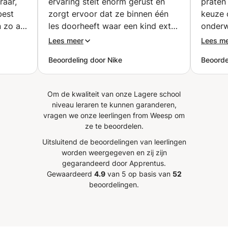
raar,
ervaring stelt enorm gerust en
praten
best
zorgt ervoor dat ze binnen één
keuze 
n zo af
les doorheeft waar een kind extra
onderw
 nodig
steun en/of motivatie kan
dit go
Lees meer
Lees m
.
gebruiken. Haar duidelijke liefde
vindt 
Beoordeling door Nike
Beoorde
leraar
voor kinderen en het vak in
kletse
 voor
combinatie met haar kordate
te pra
ling
aanpak zorgen voor een zeer
Focus v
Om de kwaliteit van onze Lagere school
ks'
fijne en efficiënte interactie.
”
op gra
niveau leraren te kunnen garanderen,
) en de
legt g
vragen we onze leerlingen from Weesp om
ar
als die
ze te beoordelen.
aan de
Uitsluitend de beoordelingen van leerlingen
ing aan
worden weergegeven en zij zijn
 koning
gegarandeerd door Apprentus.
egd hoe
Gewaardeerd
4.9
van 5 op basis van
52
ng de
beoordelingen.
r kan
n files
sen) om