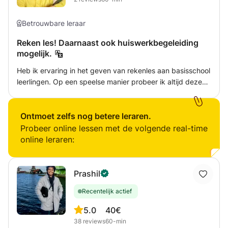
Betrouwbare leraar
Reken les! Daarnaast ook huiswerkbegeleiding
mogelijk.
Heb ik ervaring in het geven van rekenles aan basisschool
leerlingen. Op een speelse manier probeer ik altijd deze
lessen aantrekkelijk te maken, zodat het leren leuk wordt!
Huiswerkbegeleiding behoort ook tot de mogelijkheden in
deze vakken evenals andere basisschool vakken en
Ontmoet zelfs nog betere leraren.
onderbouw middelbare school vakken. Ik kan
Probeer online lessen met de volgende real-time
ondersteunen bij het leren maken van een goede
online leraren:
planning, die past bij de kwaliteiten van de leerling.
Prashil
Recentelijk actief
5.0
40€
38
reviews
60-min