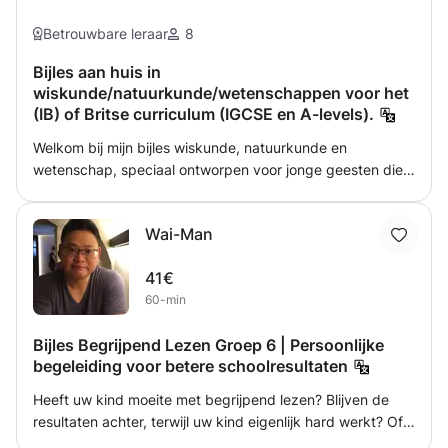
Betrouwbare leraar
8
Bijles aan huis in
wiskunde/natuurkunde/wetenschappen voor het
(IB) of Britse curriculum (IGCSE en A-levels).
Welkom bij mijn bijles wiskunde, natuurkunde en
wetenschap, speciaal ontworpen voor jonge geesten die
zich voorbereiden op IB MYP, IGCSE en GCSE-examens.
Als gepassioneerde leerling en toegewijde tutor, zet ik me
Wai-Man
in om studenten te helpen deze boeiende onderwerpen
niet alleen te begrijpen, maar ook een liefde voor ze te
41€
ontwikkelen. Dit is wat u kunt verwachten van mijn
60-min
bijlessessies Gepersonaliseerd leren: Elke leerling is uniek
en ik geloof in het afstemmen van mijn lesmethoden op de
Bijles Begrijpend Lezen Groep 6 | Persoonlijke
individuele behoeften van elke leerling. Ik oordeel niet; in
begeleiding voor betere schoolresultaten
plaats daarvan concentreer ik me op het begrijpen van
hun sterke punten en verbeterpunten om een
Heeft uw kind moeite met begrijpend lezen? Blijven de
ondersteunende en aanmoedigende leeromgeving te
resultaten achter, terwijl uw kind eigenlijk hard werkt? Of
creëren. Conceptanalyse: Ik verdeel complexe
merkt u dat teksten lezen steeds meer frustratie oplevert?