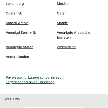
Luxemburg
Mexico
Oostenrijk
Qatar
Saoedi-Arabië
Spanje
Verenigd Koninkrijk
Verenigde Arabische
Emiraten
Verenigde Staten
Zwitserland
Andere landen
Privélessen
Lagere school niveau
Lagere school niveau in Weesp
OVER ONS