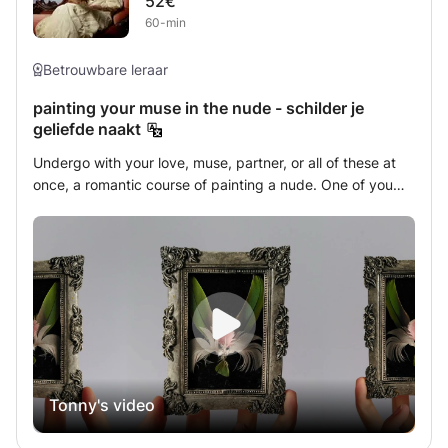
52€
60-min
Betrouwbare leraar
painting your muse in the nude - schilder je
geliefde naakt
Undergo with your love, muse, partner, or all of these at
once, a romantic course of painting a nude. One of you
will give up their clothes for a morning, afternoon or
evening, whilst the other paints them in the style of a
famous nude portrait of their choice, (like Venus of Urbino
- 1585 by Titian). Hosted by Artists and art historians
Tonny and Janne Igbuwe. They will take you on a sensory
journey through history, intimacy and artistry. You'll be
invited into the Artist's studio (decorated like the chosen
painting to the best of our ability) where you'll be received
with a drink and a small appetizer. During the workshop,
Tonny's video
you will not only learn about painting techniques and
portraiture, but we'll also explain the history behind the