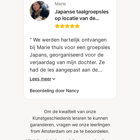
Marie
Japanse taalgroepsles
op locatie van de
student in de regio
Den Haag (Den Haag)
“
We werden hartelijk ontvangen
bij Marie thuis voor een groepsles
Japans, georganiseerd voor de
verjaardag van mijn dochter. Ze
had de les aangepast aan de
interesse (manga) en verjaardag
Lees meer
van mijn dochter. De les was
Beoordeling door Nancy
duidelijk van opbouw en een erg
leuke manier om kennis te maken
met de Japanse taal en de
Om de kwaliteit van onze
gebruiken. Twee van de drie
Kunstgeschiedenis leraren te kunnen
meiden zouden het leuk vinden
garanderen, vragen we onze leerlingen
om na deze les online door te
from Amsterdam om ze te beoordelen.
gaan met de Japanse taalles bij