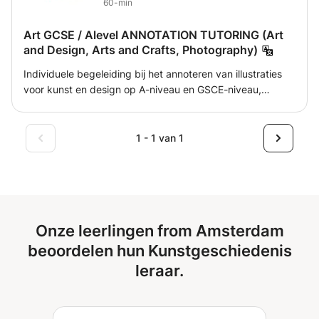
60-min
leerdoelen, interesses en tempo. Doelgroepen: -
Liefhebbers van kunst, geschiedenis of cultuur. -
Art GCSE / Alevel ANNOTATION TUTORING (Art
Studenten met behoefte aan conversatietraining
and Design, Arts and Crafts, Photography)
geïntegreerd met culturele verdieping. - Iedereen die
Individuele begeleiding bij het annoteren van illustraties
Spaans praktisch wil toepassen in relevante contexten.
voor kunst en design op A-niveau en GSCE-niveau,
fotografie en kunst en kunstnijverheid. - Via online
lesgeven - Verbetering van de woordenschat voor
technische annotaties -Cursusaantekening -Algemeen
1 - 1 van 1
begrip van hoe u een kunstwerk annoteert Momenteel
studeer ik farmacie aan de universiteit, ik deed GCSE +
ALEVEL Art and Design - het behalen van A * (100%) in
beide.
Onze leerlingen from Amsterdam
beoordelen hun Kunstgeschiedenis
leraar.