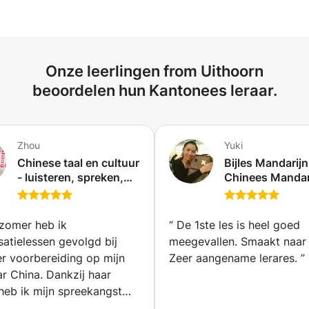
examenvoorbereiding. Ik vind het vooral leuk om kinderen
les te geven en Chinees op een gemakkelijke en leuke
manier te leren door middel van verhalen, spelletjes en de
fascinerende betekenissen achter Chinese karakters. Of
Onze leerlingen from Uithoorn
je nu Chinees leert voor school, op reis, voor je werk of
gewoon voor de lol, ik help je om vol zelfvertrouwen en
beoordelen hun Kantonees leraar.
met plezier te leren 😊
Zhou
Yuki
Chinese taal en cultuur
Bijles Mandarijn
- luisteren, spreken,
Chinees Mandar
schrijven en lezen
Chinees of Chi
(Amsterdam)
Kantanese (Ette
 zomer heb ik
“
De 1ste les is heel goed
atielessen gevolgd bij
meegevallen. Smaakt naar
er voorbereiding op mijn
Zeer aangename lerares.
”
ar China. Dankzij haar
heb ik mijn spreekangst
nnen en gebruik ik de taal