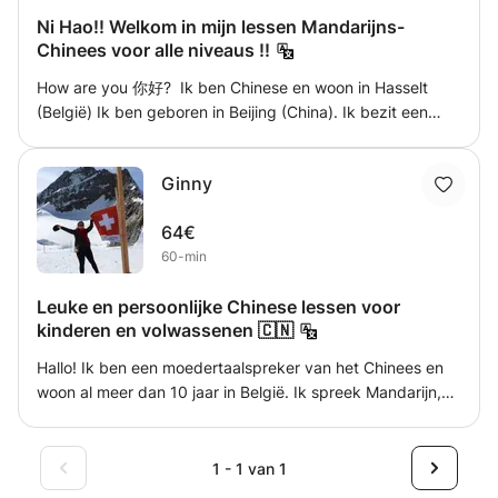
ontdek tradities, festivals en echte Chinese gebruiken. Op
rekening worden gebracht, en geef de voorkeur aan 2 uur
Chinese content en nog veel meer verrassingen
zoek naar een leuke en praktische manier om Chinees te
Ni Hao!! Welkom in mijn lessen Mandarijns-
les of 2pp samen voor een uur.
onderweg. ;-) Chinees is gemakkelijk en je kunt het VEEL
Chinees voor alle niveaus !!
leren? Hier zijn enkele unieke leerervaringen die ik
SNELLER leren met de juiste begeleiding en methode. Van
aanbied: - Leren in de praktijk: We kunnen samen een
How are you 你好? Ik ben Chinese en woon in Hasselt
uitspraak tot conversatie, van luistervaardigheid tot
Chinese supermarkt bezoeken om namen van gerechten
(België) Ik ben geboren in Beijing (China). Ik bezit een
diepgaand cultureel begrip, noem maar op. Het leven is
te leren, culturele inzichten te verwerven en zelfs te leren
certificaat van het type Putonghua Proficiency Test
kostbaar en ik kijk ernaar uit om het te besteden aan het
hoe je Chinese gerechten kookt! - Spreekvaardigheid:
(PSC). Mij moedertaal is Mandarijns. Ik kan ook Kantonees
ontsluiten van de voordelen van het samen met jou leren
mijn lessen zijn zeer interactief: u spreekt veel en stelt
Ginny
spreken. Ik heb 10 jaar lang Chinese lessen gegeven in
van een nieuwe taal! Tot ziens, Zhou [Over mij] Ik ben 29
veel vragen! 🎯 Voor wie is deze cursus bedoeld? ✅
Hong-Kong. Ik kan je ook helpen om je voor te bereiden
jaar oud en heb een researchmaster in Mediastudies van
Volledige beginners zonder enige ervaring met Chinees. ✅
64€
op een HSK-test. Ik bezit een basiskennis Nederlands,
de Universiteit van Amsterdam. Mijn specialisaties zijn
Studenten die een volledig op maat gemaakte
60-min
maar de lessen gaan door in het Engels en het Chinees. Ik
kritische analyse, cultuursociologie en milieufilosofie.
leerervaring willen. ✅ Iedereen die nieuwsgierig is naar de
ben een aardige en flexibele persoon en ik kan les geven
Eerder heb ik gewerkt aan artistieke projecten die
verschillende Chinese cultuur, tradities en het dagelijks
Leuke en persoonlijke Chinese lessen voor
op afstand, via het internet. Aarzel zeker niet om contact
gefinancierd werden door de Nederlandse overheid en
leven ✅ Voor cursisten die nog niet zeker weten of ze met
kinderen en volwassenen 🇨🇳
met mij op te nemen in het geval van interesse. I am a
andere regionale fondsen, en heb ik mijn artistieke
Mandarijn of Kantonees moeten beginnen: je kunt beide
passionate mandarin teacher, teaches both traditional and
onderzoek gepresenteerd op diverse conferenties.
proberen! Waarom bij mij leren? Chinees is niet zo moeilijk
Hallo! Ik ben een moedertaalspreker van het Chinees en
simplified Mandarin. I have students from different levels,
als je misschien denkt – met de juiste aanpak kan het
woon al meer dan 10 jaar in België. Ik spreek Mandarijn,
from beginners to an advanced level; from adult to
zowel leuk als lonend zijn! Doe met me mee en laten we
Kantonees, Engels en Nederlands. Ik bied leuke en
toddler. Most of the adult learners work in different
van Chinees leren een spannende reis maken.
persoonlijke Chinese lessen aan voor zowel kinderen als
sectors.
volwassenen – van dagelijkse conversatie en uitspraak tot
1 - 1 van 1
lezen, schrijven, huiswerkbegeleiding en