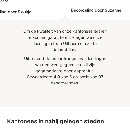
er
 veel meer vertrouwen –
Beoordeling door Suzanne
ing door Sjoukje
 vliegveld tot in een taxi
aurant. Zhou is een
ge, creatieve én
Om de kwaliteit van onze Kantonees leraren
gente docent, die haar
te kunnen garanderen, vragen we onze
afstemt op je persoonlijke
leerlingen from Uithoorn om ze te
en je, indien gewenst,
beoordelen.
materiaal meegeeft om
Uitsluitend de beoordelingen van leerlingen
e oefenen. Wat haar lessen
worden weergegeven en zij zijn
jzonder maakt, is de
gegarandeerd door Apprentus.
atie van haar vakkennis en
Gewaardeerd
4.9
van 5 op basis van
37
arme, persoonlijke
beoordelingen.
ing. Ik heb veel geleerd
l gelachen, en beveel Zhou
te aan.
”
Kantonees in nabij gelegen steden