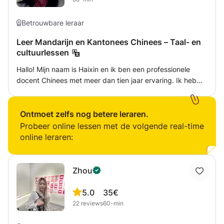
Betrouwbare leraar
Leer Mandarijn en Kantonees Chinees – Taal- en
cultuurlessen
Hallo! Mijn naam is Haixin en ik ben een professionele
docent Chinees met meer dan tien jaar ervaring. Ik heb
mijn eigen lespraktijk (geregistreerd bij de KVK) en geef
momenteel de meeste lessen bij leerlingen thuis. Ik ben
gespecialiseerd in het lesgeven aan absolute beginners,
Ontmoet zelfs nog betere leraren.
waarbij ik hen stap voor stap begeleid met geduld,
Probeer online lessen met de volgende real-time
structuur en veel aanmoediging. Mijn lessen richten zich
online leraren:
op praktisch Mandarijn (luisteren, spreken, lezen,
schrijven), en ik introduceer ook culturele elementen zoals
Chinese festivals, tradities en zelfs praktische workshops
Zhou
(bijvoorbeeld Chinese kalligrafie of handwerk). Voor
Nederlandstalige studenten gebruik ik tweetalig Chinees-
5.0
35€
Nederlands lesmateriaal. Dit maakt het veel gemakkelijker
22
reviews
60-min
om de lessen te volgen, zelfvertrouwen op te bouwen en
te genieten van het leren van een nieuwe taal. Of u nu