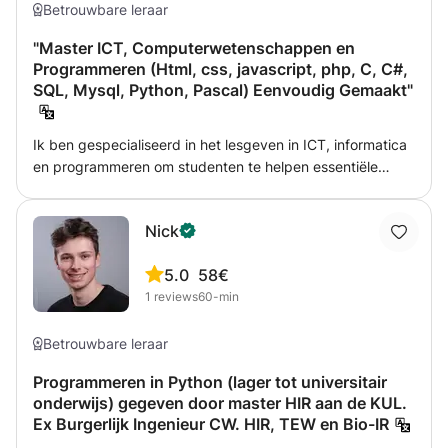
Python op school volgen • Mensen die willen starten met
Betrouwbare leraar
programmeren • Iedereen die gestructureerd begeleiding
zoekt Wat kun je verwachten? • Persoonlijke begeleiding
"Master ICT, Computerwetenschappen en
Programmeren (Html, css, javascript, php, C, C#,
• Uitleg op jouw tempo • Praktische opdrachten • Focus
SQL, Mysql, Python, Pascal) Eenvoudig Gemaakt"
op begrip in plaats van snelheid Geen vaste
standaardcursus, maar gerichte begeleiding afgestemd
op jouw leerproces.
Ik ben gespecialiseerd in het lesgeven in ICT, informatica
en programmeren om studenten te helpen essentiële
digitale vaardigheden te ontwikkelen voor de
technologiegedreven wereld van vandaag. Mijn lessen zijn
Nick
ontworpen om je te begeleiden bij zowel fundamentele
concepten als meer geavanceerde onderwerpen,
5.0
58€
afhankelijk van je huidige niveau. Ik leer je heel
1
reviews
60-min
eenvoudige methoden om complexe onderdelen van
programmeren te begrijpen en deel moeilijke concepten
op in eenvoudige, begrijpelijke stappen. Of je nu een
Betrouwbare leraar
absolute beginner bent die de basis van
Programmeren in Python (lager tot universitair
computerbewerkingen wil begrijpen of een gevorderde
onderwijs) gegeven door master HIR aan de KUL.
leerling die coderen, netwerken of systeembeheer onder
Ex Burgerlijk Ingenieur CW. HIR, TEW en Bio-IR
de knie wil krijgen, ik stem elke les af op jouw behoeften.