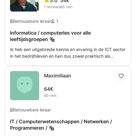
5.0
54€
1
reviews
60-min
Betrouwbare leraar
1
Informatica / computerles voor alle
leeftijdsgroepen
Ik heb een uitgebreide kennis en ervaring in de ICT sector
in het bedrijfsleven en ben dus zowel praktisch als
theoretisch goed onderlegd Ik geef Informatica les in de
onderbouw en bovenbouw dus VMBO, HAVO, VWO en
Maximiliaan
MBO. Dit kan On-line (dus op afstand) of face-en-face
64€
60-min
Betrouwbare leraar
IT / Computerwetenschappen / Netwerken /
Programmeren /