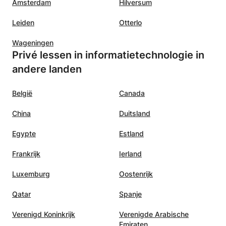
Amsterdam
Hilversum
online. Bij interesse, aarzel niet om me te contacteren
zodat we de praktische zaken direct grondiger kunnen
Leiden
Otterlo
bespreken. Samen kunnen we zowel een planning
opmaken, als les per les werken aan het bereiken van
Wageningen
jouw persoonlijke academische doelen of die van uw kind.
Privé lessen in informatietechnologie in
andere landen
België
Canada
China
Duitsland
Egypte
Estland
Frankrijk
Ierland
Luxemburg
Oostenrijk
Qatar
Spanje
Verenigd Koninkrijk
Verenigde Arabische
Emiraten