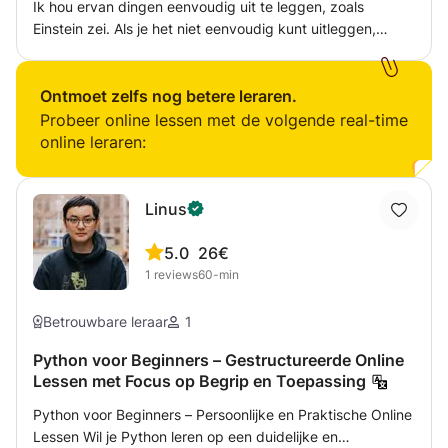
Ik hou ervan dingen eenvoudig uit te leggen, zoals
Einstein zei. Als je het niet eenvoudig kunt uitleggen,
begrijp je het niet goed genoeg. Computers zijn in wezen
supereenvoudig en doen alleen super basale dingen.
Maar ze zijn op elkaar gestapeld om de complexiteit te
Ontmoet zelfs nog betere leraren.
creëren. Ik zal eerst snel vinden waar je huidige begrip ligt
Probeer online lessen met de volgende real-time
en daarna vanaf daar verder bouwen. Vaker wel dan niet,
online leraren:
betekent dat vanaf nul beginnen met de basis. Ik vind dat
het, net als wiskunde, cruciaal is om alle voorgaande
stappen echt te begrijpen en te begrijpen voordat je naar
Linus
de volgende gaat. Vaak wanneer mensen op openbare
scholen leren, hebben ze hier een stap gemist en van
5.0
26€
daaruit zijn mensen verloren en proberen ze in plaats
1
reviews
60-min
daarvan dingen uit het hoofd te leren. Dat zal je niet
helpen in de wereld van computers. Dus waar kan ik mee
Betrouwbare leraar
1
helpen? Letterlijk alles wat met IT te maken heeft, zowel in
het Engels als in het Nederlands. En ja, dat betekent dat
Python voor Beginners – Gestructureerde Online
Lessen met Focus op Begrip en Toepassing
alle programmeertalen zijn inbegrepen. Natuurlijk ook in
English.
Python voor Beginners – Persoonlijke en Praktische Online
Lessen Wil je Python leren op een duidelijke en