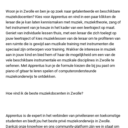
Woon je in Zwolle en ben je op zoek naar getalenteerde en beschikbare
muziekdocenten? Kies voor Apprentus en vind in een paar klikken de
leraar die je kan laten kennismaken met muziek, muziektheorie, zang of
het instrument van je keuze in het kader van een leertraject op maat.
Geniet van individuele lessen thuis, met een leraar die zich toelegt op
jouw leertraject of kies muzieklessen van de leraar om te profiteren van
een ruimte die is gewijd aan muzikale training met instrumenten die
speciaal zijn ontworpen voor training. Wakker de interesse in muziek
aan in jouw kind en bied hem of haar de mogelijkheid om een ​​van de
vele beschikbare instrumentale en muzikale disciplines in Zwolle te
oefenen. Met Apprentus kun je de formule kiezen die bij jou past om
piano of gitaar te leren spelen of computerondersteunde
muziekonderwijs te ontdekken.
Hoe vind ik de beste muziekdocenten in Zwolle?
Apprentus is de expert in het verbinden van privéleraren en toekomstige
studenten en biedt jou het beste privé muziekonderwijs in Zwolle.
Dankzij onze knowhow en ons community-platform zijn we in staat om