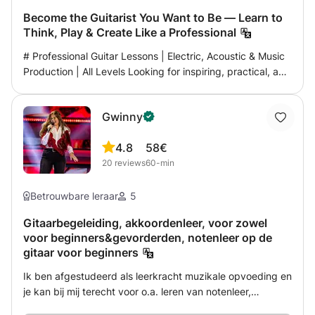
Become the Guitarist You Want to Be — Learn to
Think, Play & Create Like a Professional
# Professional Guitar Lessons | Electric, Acoustic & Music
Production | All Levels Looking for inspiring, practical, and
personalized guitar lessons? My name is Yiftach, and I'm a
professional guitarist, composer, music producer, and
Gwinny
experienced guitar teacher with many years of
performing, recording, and teaching. I've worked as a
4.8
58€
professional session musician with leading artists,
20
reviews
60-min
performing and recording in a wide range of musical
styles. This experience allows me to teach much more
than just songs—I help students understand music,
Betrouwbare leraar
5
develop confidence, and become creative musicians.
Gitaarbegeleiding, akkoordenleer, voor zowel
Lessons are available for: * Complete beginners *
voor beginners&gevorderden, notenleer op de
Intermediate players * Advanced guitarists * Children,
gitaar voor beginners
teenagers, and adults You can learn: * Electric Guitar *
Acoustic Guitar * Rock, Pop, Blues, Funk & Jazz * Lead
Ik ben afgestudeerd als leerkracht muzikale opvoeding en
Guitar & Soloing * Improvisation * Music Theory * Ear
je kan bij mij terecht voor o.a. leren van notenleer,
Training * Rhythm & Timing * Technique * Songwriting &
muziektheorie, en ritmische gitaarbegeleiding. Wil je