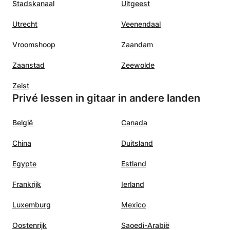
Stadskanaal
Uitgeest
Utrecht
Veenendaal
Vroomshoop
Zaandam
Zaanstad
Zeewolde
Zeist
Privé lessen in gitaar in andere landen
België
Canada
China
Duitsland
Egypte
Estland
Frankrijk
Ierland
Luxemburg
Mexico
Oostenrijk
Saoedi-Arabië