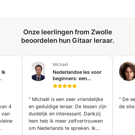
ontdekken en je door je persoonlijke proces te
begeleiden. Johann Sebastian Bach of John Lennon?
Sergei Rachmaninoff of Freddie Mercury? Regina
Spektor? Nina simone? Misschien Wolfgang Amadeus
Mozart? Complexe harmonieën of eenvoudige melodieën?
Onze leerlingen from Zwolle
Klassieke stukken of moderne melodieën? Het enige juiste
beoordelen hun Gitaar leraar.
antwoord is wat jij interessant vindt.
Michaël
 Ik
Nederlandse les voor
beginners: een
eren,
eenvoudige en
m.
stapsgewijze methode
(Ukkel)
“
Michaël is een zeer vriendelijke
“
De se
van 4
en geduldige leraar. De lessen zijn
de site
s van
duidelijk en interessant. Dankzij
kleine
hem heb ik meer zelfvertrouwen
om Nederlands te spreken. Ik