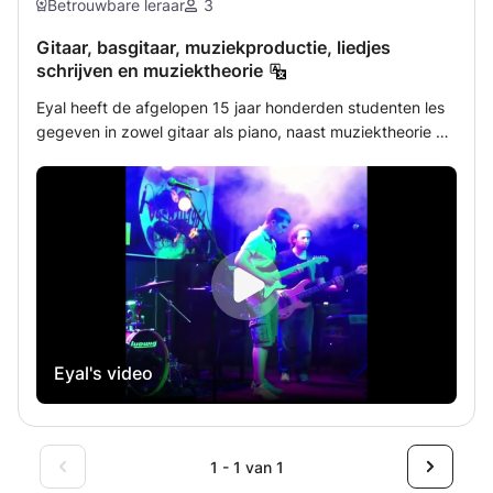
Betrouwbare leraar
3
Gitaar, basgitaar, muziekproductie, liedjes
schrijven en muziektheorie
Eyal heeft de afgelopen 15 jaar honderden studenten les
gegeven in zowel gitaar als piano, naast muziektheorie en
compositie. Naast zijn formele muziekopleiding (een
bachelor compositie, een lerarendiploma van de
muziekacademie in Jeruzalem en een master compositie
van Codarts, Rotterdam), heeft Eyal ervaring opgedaan in
een breed scala aan verschillende muziekstijlen,
waaronder rock, blues, jazz, klassieke muziek,
elektronische muziek en hedendaagse muziek, waarop hij
zijn rijke aanpak baseert, die voor iedere student
afzonderlijk kan worden aangepast. Solo's, akkoorden,
Eyal's video
improvisaties, zware distortion of akoestische gitaar,
spelen op een feestje of springen op podia, noten lezen of
op gehoor spelen. Misschien weet je precies wat je wilt,
maar misschien weet je het nog niet zeker. Volgens Eyal is
1 - 1 van 1
het de taak van de leraar om je te helpen dat te