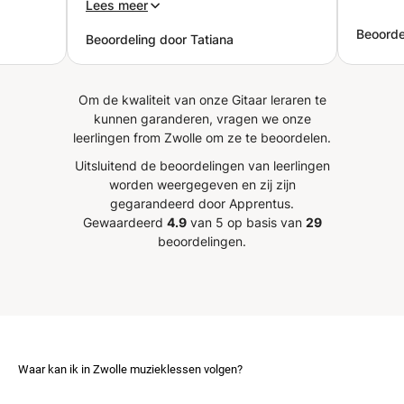
ny
raad zijn lessen zeker aan!
”
Lees meer
kt op
Beoordel
Beoordeling door Tatiana
l
Om de kwaliteit van onze Gitaar leraren te
kunnen garanderen, vragen we onze
leerlingen from Zwolle om ze te beoordelen.
Uitsluitend de beoordelingen van leerlingen
worden weergegeven en zij zijn
gegarandeerd door Apprentus.
Gewaardeerd
4.9
van 5 op basis van
29
beoordelingen.
Waar kan ik in Zwolle muzieklessen volgen?