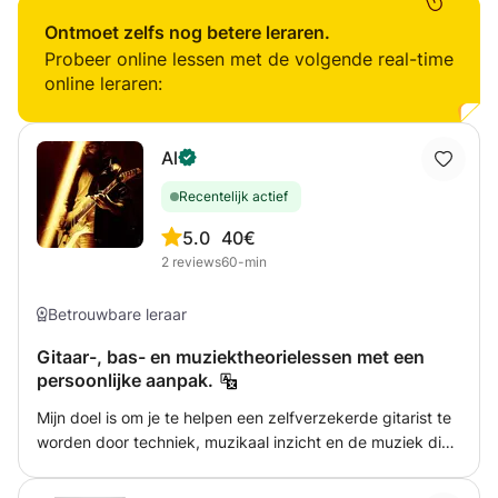
behoefte aan zijn. Je leert gitaar spelen in verschillende
stijlen; pop, rock, folk,jazz,, blues ik heb zelf een
Ontmoet zelfs nog betere leraren.
geluidsopnamestudio; Baobab Studio waar we liedjes
Probeer online lessen met de volgende real-time
kunnen opnemen of ik help je bij het creëren van je eigen
online leraren:
nummers
Al
Recentelijk actief
5.0
40€
2
reviews
60-min
Betrouwbare leraar
Gitaar-, bas- en muziektheorielessen met een
persoonlijke aanpak.
Mijn doel is om je te helpen een zelfverzekerde gitarist te
worden door techniek, muzikaal inzicht en de muziek die
je inspireert te combineren. Of je nu je favoriete nummers
wilt leren, je techniek wilt verbeteren,