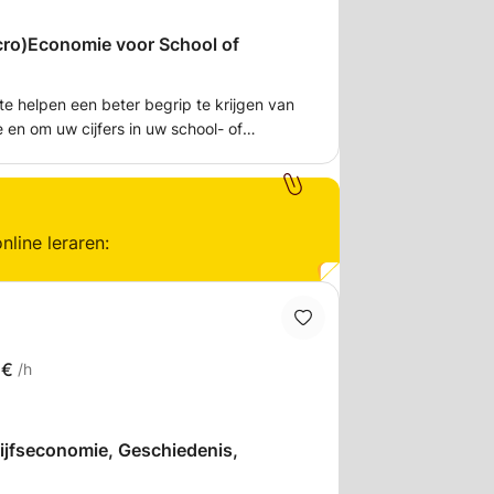
Micro)Economie voor School of
 te helpen een beter begrip te krijgen van
en om uw cijfers in uw school- of
 twijfels en
mee worstelt in een "hands-on"
ische theorie - Vraag- en aanbodmodel -
nline leraren:
organisatie (Vrije Markt, Monopolie,
5€
/h
ijfseconomie, Geschiedenis,