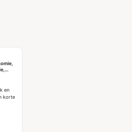
nomie,
e,
ding
k en
in korte