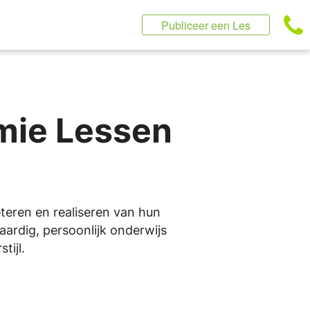
Publiceer een Les
mie Lessen
eteren en realiseren van hun
aardig, persoonlijk onderwijs
tijl.