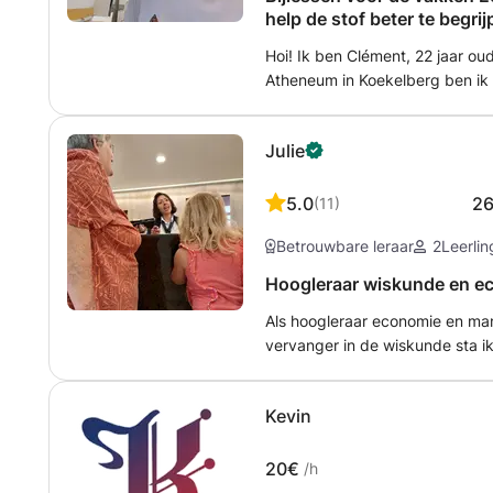
help de stof beter te begri
verbeteren
Hoi! Ik ben Clément, 22 jaar oud
Atheneum in Koekelberg ben i
Wetenschappen gaan studeren a
derde bachelorjaar zit. Tijdens 
Julie
medestudenten geholpen met ec
kunnen helpen de leerstof beter
enthousiast te maken voor het va
5.0
2
(
11
)
beginnen met de kernbegrippen
Betrouwbare leraar
2
Leerli
je een duidelijk overzicht krijgt
Hoogleraar wiskunde en e
Als hoogleraar economie en ma
vervanger in de wiskunde sta ik
volwassenen te helpen. Ik vert
zijn moeilijkheden te begrijpen
Kevin
voor te stellen.
20€
/h