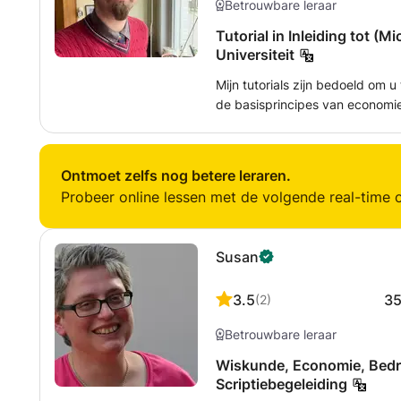
Betrouwbare leraar
Tutorial in Inleiding tot (
Universiteit
Mijn tutorials zijn bedoeld om u
de basisprincipes van economie 
universiteitscursussen te verbeteren. Ze zijn afgestemd op uw
onderwerpen waar u het meest 
benadering. Onderwezen onderwerpen zijn onder andere: -
Ontmoet zelfs nog betere leraren.
Grondbeginselen van de econom
Probeer online lessen met de volgende real-time o
(Marginale) Nutstheorie - Markt
Oligopolie,...)
Susan
3.5
3
(
2
)
Betrouwbare leraar
Wiskunde, Economie, Bedr
Scriptiebegeleiding