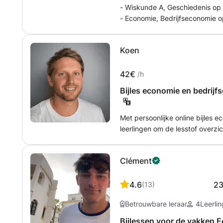
- Wiskunde A, Geschiedenis op 
- Economie, Bedrijfseconomie o
onderwijs, tevens ook HBO/Unive
van het voortgezet onderwijs, 
Koen
onderwerpen)
42€
/h
Bijles economie en bedrij
Met persoonlijke online bijles 
leerlingen om de lesstof overzich
leerjaren op VMBO, HAVO en VW
schoolexamen, eindexamen of h
Clément
heldere voorbeelden, duidelijk
(examen)vragen leren leerlinge
kunnen komen.
4.6
2
(
13
)
Betrouwbare leraar
4
Leerli
Bijlessen voor de vakken E