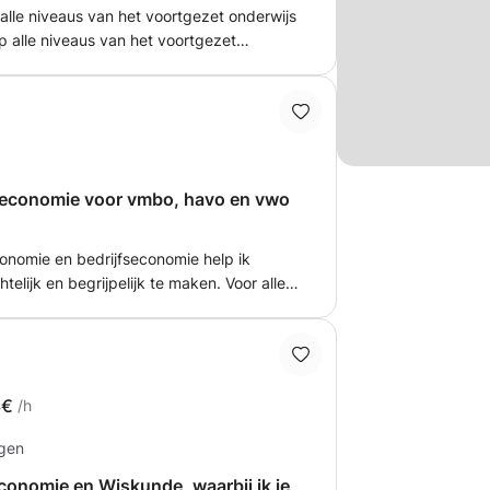
alle niveaus van het voortgezet onderwijs
p alle niveaus van het voortgezet
rsitair - Scriptiebegeleiding alle niveaus
tevens ook HBO/Universitair (economische
fseconomie voor vmbo, havo en vwo
economie en bedrijfseconomie help ik
telijk en begrijpelijk te maken. Voor alle
O niveau. Of je nu toewerkt naar een
et staatsexamen. Door middel van
e stappenplannen en uitgewerkte
n stap voor stap hoe ze tot een antwoord
3€
/h
ngen
conomie en Wiskunde, waarbij ik je