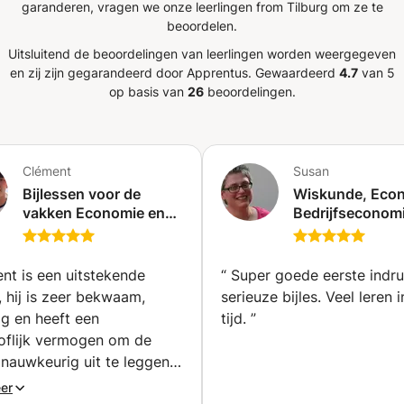
garanderen, vragen we onze leerlingen from Tilburg om ze te
ngt. - Amsterdam (ook online
beoordelen.
n, ook in het weekend Neem gerust contact
smakingsgesprek.
Uitsluitend de beoordelingen van leerlingen worden weergegeven
en zij zijn gegarandeerd door Apprentus.
Gewaardeerd
4.7
van 5
op basis van
26
beoordelingen.
Clément
Susan
Bijlessen voor de
Wiskunde, Eco
vakken Economie en
Bedrijfseconomi
Wiskunde, waarbij ik je
Geschiedenis,
help de stof beter te
Scriptiebegelei
begrijpen en je
(Berg en Dal)
nt is een uitstekende
“
Super goede eerste indru
vaardigheden te
 hij is zeer bekwaam,
serieuze bijles. Veel leren 
verbeteren
g en heeft een
tijd.
”
(Ganshoren)
oflijk vermogen om de
 nauwkeurig uit te leggen.
el hem van harte aan.
”
er