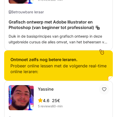
Betrouwbare leraar
Grafisch ontwerp met Adobe Illustrator en
Photoshop (van beginner tot professional)
Duik in de basisprincipes van grafisch ontwerp in deze
uitgebreide cursus die alles omvat, van het beheersen van
essentiële tools tot het verfijnen van je creatieve mindset.
Studenten krijgen praktische ervaring met de Adobe
Creative Suite, met de focus op Adobe Illustrator en
Ontmoet zelfs nog betere leraren.
Photoshop voor het maken van professionele visuele
Probeer online lessen met de volgende real-time
content. De lessen gaan over branding en
online leraren:
identiteitsontwerp, waarbij studenten leren hoe ze
samenhangende merksystemen kunnen bouwen die
opvallen. Daarnaast gaan we onderzoeken hoe je design
Yassine
kunt benaderen met een "pro-mindset"—van concept tot
uitvoering—en raken we de principes van user experience
4.6
25€
(UX) aan om te zorgen dat designs zowel visueel
5
reviews
60-min
aantrekkelijk als gebruiksvriendelijk zijn. Perfect voor
ambitieuze designers die hun vaardigheden willen