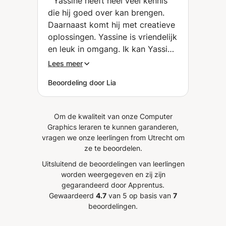
“
Yassine heeft heel veel kennis
die hij goed over kan brengen.
Daarnaast komt hij met creatieve
oplossingen. Yassine is vriendelijk
en leuk in omgang. Ik kan Yassine
iedereen aanraden .
”
Lees meer
Beoordeling door Lia
Om de kwaliteit van onze Computer
Graphics leraren te kunnen garanderen,
vragen we onze leerlingen from Utrecht om
ze te beoordelen.
Uitsluitend de beoordelingen van leerlingen
worden weergegeven en zij zijn
gegarandeerd door Apprentus.
Gewaardeerd
4.7
van 5 op basis van
7
beoordelingen.