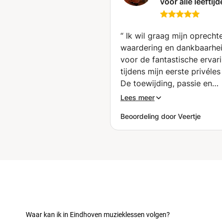
voor alle leeftij
niveaus met een
professionele cel
met 10 jaar lese
“
Ik wil graag mijn oprecht
(in persoon en o
waardering en dankbaarhei
(Ribeira)
voor de fantastische ervar
tijdens mijn eerste privéles 
De toewijding, passie en
expertise hebben een diep
Lees meer
indruk op mij achtergelaten
Beoordeling door Veertje
Miriam is ontzettende
enthousiast, positief, heel lief
heeft het vermogen om c
muzikale concepten helder
begrijpelijk over te brenge
maakte de les niet alleen
leerzaam maar ook
buitengewoon inspirerend;
en aanmoediging hebben m
Waar kan ik in Eindhoven muzieklessen volgen?