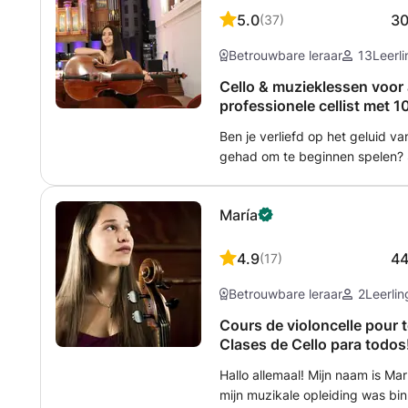
neem snel contact met me op. I
5.0
3
(
37
)
Betrouwbare leraar
13
Leerl
Cello & muzieklessen voor a
professionele cellist met 1
online)
Ben je verliefd op het geluid v
gehad om te beginnen spelen? S
een expert nodig om je te begel
vaardigheden ontwikkelen en v
María
nodig? Wil je je voorbereiden 
conservatorium? Wil je graag 
hulp nodig om je voor te bereiden
4.9
4
(
17
)
lessen waar je naar op zoek was
Betrouwbare leraar
2
Leerli
afgestudeerd in de Master of C
in Gent en momenteel studeer i
Cours de violoncelle pour t
Performance Practice. Ik geef al
Clases de Cello para todos!
volwassenen, en heb daardoor
Hallo allemaal! Mijn naam is Mar
te passen aan de verschillende
mijn muzikale opleiding was bi
doelstellingen van elke student