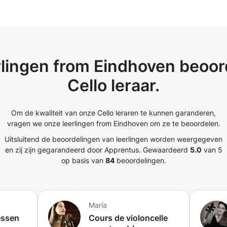
tal jaren bij mij zijn gebleven . Ik kon ook
.
n van 30 minuten (vooral voor jongere
 kunnen in het Engels en Spaans zijn, en
ende werkzaamheden!) De les kan bij de
 in de Vogelenbuurt, maar ook online!
nlijke aandacht en methoden aan elk van
rlingen from Eindhoven beoor
en heeft, neem dan
Cello leraar.
el te zien!
Om de kwaliteit van onze Cello leraren te kunnen garanderen,
vragen we onze leerlingen from Eindhoven om ze te beoordelen.
Uitsluitend de beoordelingen van leerlingen worden weergegeven
en zij zijn gegarandeerd door Apprentus.
Gewaardeerd
5.0
van 5
op basis van
84
beoordelingen.
María
essen
Cours de violoncelle