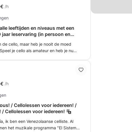
k begeleid je graag op jouw eigen tempo!
0€
/h
ingen
lle leeftijden en niveaus met een
0 jaar leservaring (in persoon en
an de cello, maar heb je nooit de moed
peel je cello als amateur en heb je nu
eiden? Wil je je cello- en muzikale
erbeteren? Heb je versterkende lessen
op toelatingsexamens voor het
meedoen met een jeugdorkest en heb je
 op audities? ... Dit zijn de privé-cello
4€
/h
! Mijn naam is Miriam, ik ben
ngen
lassical Music aan KASK & Conservatorium
k een Postgraduaat in Musical
ous! / Cellolessen voor iedereen! /
 10 jaar cello les aan kinderen, tieners en
 / Cellolessen voor iedereen!
 de nodige ervaring opgedaan om me aan
ía, ik ben een Venezolaanse celliste. Al
 en persoonlijke behoeften en
nnen het muzikale programma "El Sistema"
. Mijn lesmethode richt zich op het creëren