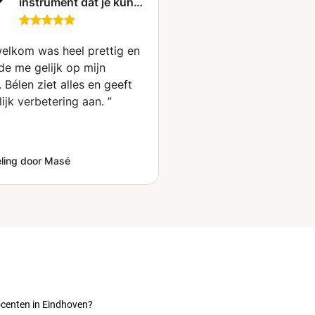
instrument dat je kunt
kiezen! (Oviedo)
elkom was heel prettig en
de me gelijk op mijn
Bélen ziet alles en geeft
lijk verbetering aan.
”
ling door Masé
ocenten in Eindhoven?