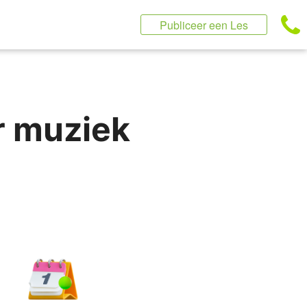
Publiceer een Les
r muziek