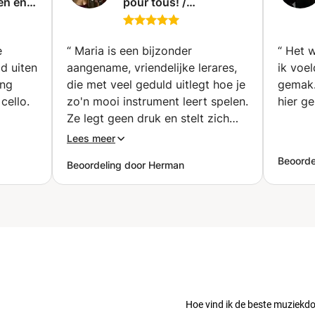
den en
pour tous! /
Cellolessen voor
list
iedereen! / Clases de
rvaring
Cello para todos! /
e
“
Maria is een bijzonder
“
Het w
nline)
Cellolessen voor
d uiten
aangename, vriendelijke lerares,
ik voel
iedereen! (Sint-
ing
die met veel geduld uitlegt hoe je
gemak. 
Lambrechts-Woluwe)
cello.
zo'n mooi instrument leert spelen.
hier ge
Ze legt geen druk en stelt zich
e
zeer flexibel op i.f.v. jouw
Lees meer
.
mogelijkheden en tijdsinvulling (ik
Beoorde
Beoordeling door Herman
werk voltijds). Haar lessen zijn
. Ze
zeer gestructureerd en goed
omplexe
voorbereid, en ze geeft duidelijke
 en
instructies voor taken tussen de
n, dat
lessen. We leren al snel
muziekstukjes spelen, wat het
bijzonder leuk en boeiend maakt.
 geduld
Mijn enthousiasme om dit
ijn
instrument te spelen is alleen
Hoe vind ik de beste muziekd