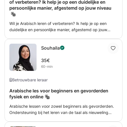
of verbeteren? Ik help je op een duidelijke en
taaldoelen, en samen stellen we lessen samen die perfect
persoonlijke manier, afgestemd op jouw niveau
bij je passen. Ik kijk ernaar uit u te helpen Egyptisch
Arabisch te leren en de Egyptische cultuur te ontdekken!
Wil je Arabisch leren of verbeteren? Ik help je op een
duidelijke en persoonlijke manier, afgestemd op jouw
niveau en doelen. 🎯 Je leert: • Spreken en begrijpen van
Arabisch • Lezen en schrijven (indien gewenst) •
Souhaila
Uitspraak en dagelijkse communicatie • Woordenschat en
grammatica Geschikt voor beginners én gevorderden.
35€
60-min
Betrouwbare leraar
Arabische les voor beginners en gevorderden
fysiek en online
Arabische lessen voor zowel beginners als gevorderden.
Ondersteuning bij het leren van de taal als nieuweling
maar ook voor diegene die al enige kennis heeft van de
Arabische taal. Wil jij de Arabische taal leren, zowel het