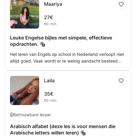
Maariya
dialect als het klassieke Arabisch of 1 van de 2. Meld je
dan nu aan bij mij!
27€
60-min
Leuke Engelse bijles met simpele, effectieve
opdrachten.
Het leren van Engels op school in Nederland verloopt niet
altijd goed. Vaak wordt er te weinig aandacht besteed
aan woordenschat en krijgen leerlingen opdrachten die
niet echt relevant of interessant zijn. Daardoor kan de
Laila
motivatie afnemen. Ik help je graag om je Engels op een
leuke, eenvoudige en effectieve manier te verbeteren.
35€
60-min
Betrouwbare leraar
Arabisch alfabet (deze les is voor mensen die
Arabische letters willen leren)