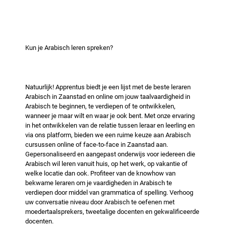
cultuur en Arabische tradities En het allerbelangrijkste: wij
bevorderen. Alle niveaus zijn welkom, of je nu net begint
zorgen ervoor dat leren leuk en natuurlijk wordt! Het beste
of je spreekvaardigheid wilt verbeteren. De lessen
moment om te beginnen is nu— En Arabisch... dat ga je
combineren structuur met flexibiliteit, waardoor je in je
geweldig vinden! ✨ مرحباً (Welkom!)
eigen tempo vooruitgang kunt boeken. Neem gerust
Kun je Arabisch leren spreken?
contact met mij op als u vragen heeft.
Natuurlijk! Apprentus biedt je een lijst met de beste leraren
Arabisch in Zaanstad en online om jouw taalvaardigheid in
Arabisch te beginnen, te verdiepen of te ontwikkelen,
wanneer je maar wilt en waar je ook bent. Met onze ervaring
in het ontwikkelen van de relatie tussen leraar en leerling en
via ons platform, bieden we een ruime keuze aan Arabisch
cursussen online of face-to-face in Zaanstad aan.
Gepersonaliseerd en aangepast onderwijs voor iedereen die
Arabisch wil leren vanuit huis, op het werk, op vakantie of
welke locatie dan ook. Profiteer van de knowhow van
bekwame leraren om je vaardigheden in Arabisch te
verdiepen door middel van grammatica of spelling. Verhoog
uw conversatie niveau door Arabisch te oefenen met
moedertaalsprekers, tweetalige docenten en gekwalificeerde
docenten.