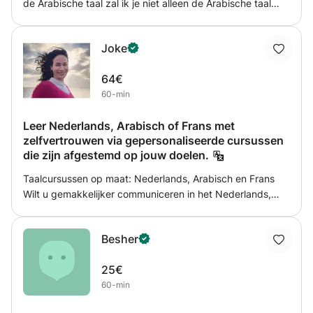
de Arabische taal zal ik je niet alleen de Arabische taal
leren, maar ik zal je ook de charmante aspecten van deze
taal laten zien, zijn wonderen en zijn esthetiek in de
Joke
Arabische literatuur en poëzie en hoe om ervan te
genieten, omdat ik geloof dat als je van iets houdt en
64€
ervan geniet, je het automatisch zult leren... De kracht om
60-min
iets te overwinnen is liefde.
Leer Nederlands, Arabisch of Frans met
zelfvertrouwen via gepersonaliseerde cursussen
die zijn afgestemd op jouw doelen.
Taalcursussen op maat: Nederlands, Arabisch en Frans
Wilt u gemakkelijker communiceren in het Nederlands,
Arabisch of Frans? Zoekt u cursussen die aansluiten bij uw
persoonlijke of professionele doelen? Met meer dan 24
Besher
jaar ervaring in het lesgeven van Nederlands als vreemde
taal (NT2), Arabisch en Frans, ondersteun ik volwassenen
25€
en jongeren bij het leren van een nieuwe taal op een
60-min
effectieve, plezierige en praktische manier. Mijn lessen
zijn volledig gepersonaliseerd. Samen bepalen we de