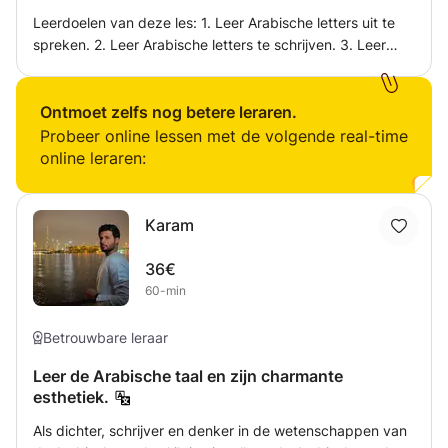
Leerdoelen van deze les: 1. Leer Arabische letters uit te
spreken. 2. Leer Arabische letters te schrijven. 3. Leer
Arabische lettervormen. Extra informatie: Het is niet
mogelijk voor een leerling om alle letters in één les te
leren. De leerling heeft drie of vier lessen nodig om alle
Ontmoet zelfs nog betere leraren.
letters te leren
Probeer online lessen met de volgende real-time
online leraren:
Karam
36€
60-min
Betrouwbare leraar
Leer de Arabische taal en zijn charmante
esthetiek.
Als dichter, schrijver en denker in de wetenschappen van