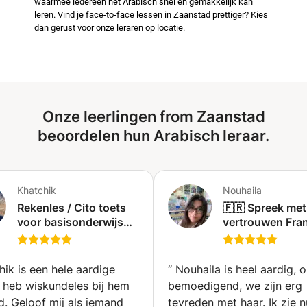
waarmee iedereen het Arabisch snel en gemakkelijk kan
leren. Vind je face-to-face lessen in Zaanstad prettiger? Kies
dan gerust voor onze leraren op locatie.
Onze leerlingen from Zaanstad
beoordelen hun Arabisch leraar.
Khatchik
Nouhaila
Rekenles / Cito toets
🇫🇷 Spreek met
voor basisonderwijs
vertrouwen Fra
t/m groep 8 (Hoorn)
Reizen | Zaken |
Examens | Conv
📚🗣️🤑✈️ (Charle
hik is een hele aardige
“
Nouhaila is heel aardig, 
k heb wiskundeles bij hem
bemoedigend, we zijn erg
. Geloof mij als iemand
tevreden met haar. Ik zie n