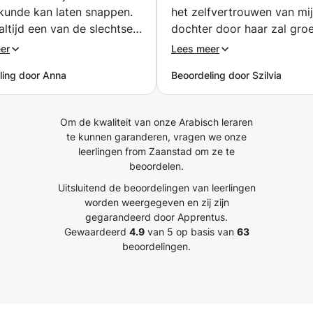
skunde kan laten snappen.
het zelfvertrouwen van mi
altijd een van de slechtse
dochter door haar zal groe
unde uit mijn klas en ik
Bedankt!"
”
er
Lees meer
nooit de uitleg van mijn
ling door Anna
Beoordeling door Szilvia
 op school. Door Khatchik
unde nu zelfs een van mijn
ingsvakken geworden,
Om de kwaliteit van onze Arabisch leraren
ij manieren om het uit te
te kunnen garanderen, vragen we onze
jft bedenken tot dat je
leerlingen from Zaanstad om ze te
pt. Bedankt Khatchik :)
”
beoordelen.
Uitsluitend de beoordelingen van leerlingen
worden weergegeven en zij zijn
gegarandeerd door Apprentus.
Gewaardeerd
4.9
van 5 op basis van
63
beoordelingen.