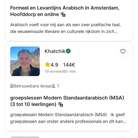
Formeel en Levantijns Arabisch in Amsterdam,
Hoofddorp en online
Arabisch voelt voor mij aan als een zeer poëtische taal,
die eeuwenoude literaire en culturele rijkdom in zich
draagt. Ik ben hier om je te begeleiden bij het leren van
Arabisch, met de nadruk op het ontwikkelen van
Khatchik
praktische communicatieve vaardigheden die je in echte
gesprekken kunt gebruiken, en tegelijkertijd een goed
4.9
144€
begrip van de structuur, patronen en logica van de taal te
19
reviews
60-min
bevorderen. Alle niveaus zijn welkom, of je nu net begint
of je spreekvaardigheid wilt verbeteren. De lessen
combineren structuur met flexibiliteit, waardoor je in je
Betrouwbare leraar
1
eigen tempo vooruitgang kunt boeken. Neem gerust
groepslessen Modern Standaardarabisch (MSA)
contact met mij op als u vragen heeft.
(3 tot 10 leerlingen)
groepslessen Modern Standaardarabisch (MSA) Ik geef
groepslessen aan onder andere professionals en dit kan
ook op locatie. De exacte tijden en frequentie van de
lessen kunnen volledig in overleg worden afgestemd,