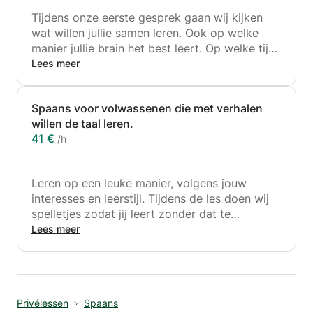
Tijdens onze eerste gesprek gaan wij kijken
wat willen jullie samen leren. Ook op welke
manier jullie brain het best leert. Op welke tijd
van de dag is jullie brain het meest efficient en
Lees meer
zovoort. Tevens, gaan wij samen bepaalde
doelen bespreken en welke oefeningen pas
Spaans voor volwassenen die met verhalen
goed voor jullie. Kortom, gaan wij samen
willen de taal leren.
wandeling om jouw doelen en idealen te
41 €
/h
bereiken.
Leren op een leuke manier, volgens jouw
interesses en leerstijl. Tijdens de les doen wij
spelletjes zodat jij leert zonder dat te
beseffen. Belangrijkste is dat wij samen een
Lees meer
leuke en leerzaam moment kunnen hebben.
Daarnaast ben ik gespecialiseerd in cognitieve
grammatica, dat wil zeggen dat je leert over
de logica van grammaticale structuren.
Privélessen
Spaans
Hierdoor begrijp je communicative bedoeling