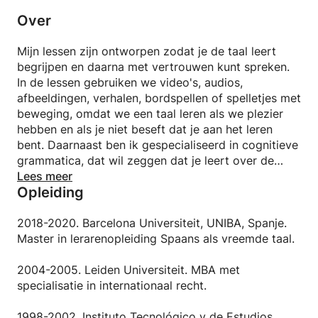
Over
Mijn lessen zijn ontworpen zodat je de taal leert
begrijpen en daarna met vertrouwen kunt spreken.
In de lessen gebruiken we video's, audios,
afbeeldingen, verhalen, bordspellen of spelletjes met
beweging, omdat we een taal leren als we plezier
hebben en als je niet beseft dat je aan het leren
bent. Daarnaast ben ik gespecialiseerd in cognitieve
grammatica, dat wil zeggen dat je leert over de
logica van de grammaticale structuren.
Lees meer
Opleiding
2018-2020. Barcelona Universiteit, UNIBA, Spanje.
Master in lerarenopleiding Spaans als vreemde taal.
2004-2005. Leiden Universiteit. MBA met
specialisatie in internationaal recht.
1998-2002. Instituto Tecnológico y de Estudios