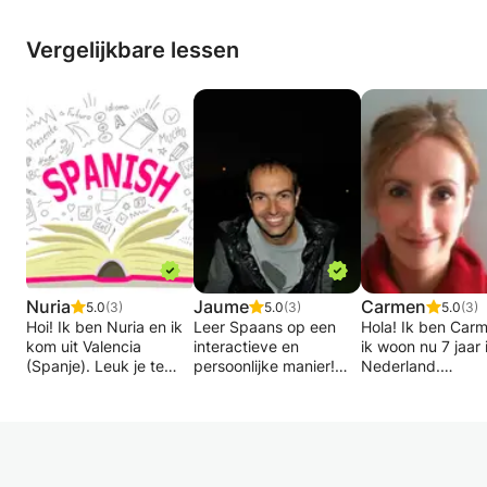
van de sprekers.
Vergelijkbare lessen
Nuria
Jaume
Carmen
5.0
(3)
5.0
(3)
5.0
(3)
Hoi! Ik ben Nuria en ik
Leer Spaans op een
Hola! Ik ben Car
kom uit Valencia
interactieve en
ik woon nu 7 jaar 
(Spanje). Leuk je te
persoonlijke manier!
Nederland.
ontmoeten! Ik ben een
vriendelijke
Wil je Spaans leren of
Ik ben een
moedertaalspreker en
je huidige niveau
gediplomeerd (na
apotheker, woonachtig
verbeteren? In mijn
speaker) docente
in Nederland. Ik geef
lessen pas ik me
Spaans. Ik heb 17
met veel plezier
volledig aan jouw
internationale erv