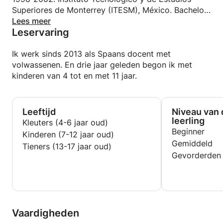
Superiores de Monterrey (ITESM), México. Bachelor
in Internationale Betrekkingen.
Lees meer
Leservaring
2001. Boulder Colorado Universiteit, VS.
Specialisatie in Latijns-Amerikaanse studies.
Ik werk sinds 2013 als Spaans docent met
volwassenen. En drie jaar geleden begon ik met
kinderen van 4 tot en met 11 jaar.
Leeftijd
Niveau van 
leerling
Kleuters (4-6 jaar oud)
Beginner
Kinderen (7-12 jaar oud)
Gemiddeld
Tieners (13-17 jaar oud)
Gevorderden
Vaardigheden