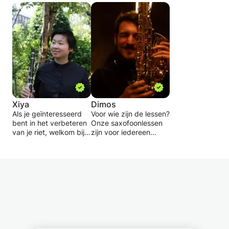
Xiya
Dimos
Als je geïnteresseerd
Voor wie zijn de lessen?
bent in het verbeteren
Onze saxofoonlessen
van je riet, welkom bij
zijn voor iedereen
mijn les, waar je meer
vanaf 8 jaar en ouder.
kunt weten over de
De saxofoon is
rieten en leert hoe je ze
ergonomisch en
kunt aanpassen en
gemakkelijk om je
onderhouden met
eerste noten te
enkele eenvoudige
produceren, zodat je al
stappen!
snel plezier zult
Ik bied ook privélessen
hebben in je eerste
klarinet aan, ik kan je
lessen.
niet alleen helpen bij