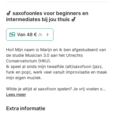
🎷 saxofoonles voor beginners en
intermediates bij jou thuis 🎷
Van
48 €
/h
Hoi! Mijn naam is Marijn en ik ben afgestudeerd van
de studie Musician 3.0 aan het Utrechts
Conservatorium (HKU).
Ik speel al sinds mijn twaalfde (alt)saxofoon (jazz,
funk en pop), werk veel vanuit improvisatie en maak
mijn eigen muziek.
Wilde je altijd al saxofoon spelen? Je vrij voelen op
een instrument? Wat ik ervaarde toen ik les had is
Lees meer
dat ik veel in mijn hoofd zat en aan het analyseren
was: Doe ik het wel goed? Wat vind mijn docent
Extra informatie
ervan? Daarom wil ik in mijn lessen een basis bieden