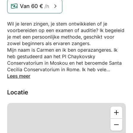
Van
60 €
/h
Wil je leren zingen, je stem ontwikkelen of je
voorbereiden op een examen of auditie? Ik begeleid
je met een persoonlijke methode, geschikt voor
zowel beginners als ervaren zangers.
Mijn naam is Carmen en ik ben operazangeres. Ik
heb gestudeerd aan het PI Chaykovsky
Conservatorium in Moskou en het beroemde Santa
Cecilia Conservatorium in Rome. Ik heb vele
masterclasses gevolgd in Rusland, Italië en
Lees meer
Oostenrijk bij onder andere Edda Moser, Renata
Scotto en Nino Machaidze. Ik was ook solist in het
Locatie
Vaticaankoor.
Sinds enkele jaren werk ik als zangleraar in Brussel.
Ik bied cursussen aan in het Engels, Frans, Russisch
en Italiaans. Ik geef les aan kinderen vanaf 6 jaar
(beginners of meer ervaren). Ik bied een breed scala