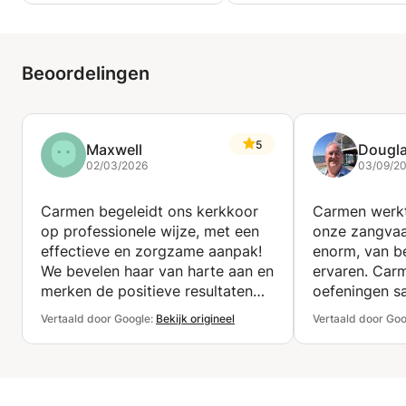
alleen maar verder versterkt.
Ik geef les in het Frans, Engels, Russisch en Italiaans
en pas mijn lesmethode altijd aan op de stem, de
Beoordelingen
doelen en de artistieke persoonlijkheid van elke
student.
Mijn studenten beschrijven mijn manier van lesgeven
5
als warm, inspirerend en nauwkeurig. Vaak merken
Maxwell
Dougl
02/03/2026
03/09/2
ze dat ik zowel op technisch als artistiek vlak snel
vooruitgang boek.
Carmen begeleidt ons kerkkoor
Carmen werkt
op professionele wijze, met een
onze zangvaa
effectieve en zorgzame aanpak!
enorm, van be
We bevelen haar van harte aan en
ervaren. Car
merken de positieve resultaten
oefeningen s
van haar lessen nu al!
alle vier hel
Vertaald door Google:
Bekijk origineel
Vertaald door Goo
verbeteren, h
ons potentieel
echt uit naar