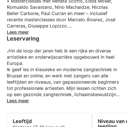
België.
• Masterclasses met Renata Scotto, Edda Moser,
Romualdo Savastano, Nino Machaidze, Nicolas
Mijn lessen zijn gebaseerd op lichaamsbewustzijn,
Beller Carbone, Paul Curran en meer – inclusief
stemvrijheid en de emotionele verbinding met
recente masterclasses door Marcelo Álvarez, José
muziek. Zo help ik elke student zijn of haar ware
Carreras, Giuseppe Lopizzo.
stem te ontdekken en met zelfvertrouwen, gemak
Om mijn expertise voortdurend te vergroten, volg ik
Lees meer
Leservaring
en authenticiteit te zingen.
momenteel lessen bij internationaal gerenommeerde
Italiaanse zangdocenten om mijn techniek en
Onder de vooraanstaande masterclass-docenten in
pedagogische aanpak te verdiepen.
🎶In de loop der jaren heb ik een rijke en diverse
Italië die ik bewonder, bevinden zich Marcelo
artistieke en onderwijscarrière opgebouwd in heel
Álvarez (tenor, frequente gast van masterclasses
Europa.
Italiaanse opera) en Giovanni Meoni (Italiaanse
Ik geef les in klassieke en moderne zangtechniek in
bariton en zangcoach, docent aan het
Brussel en online, en werk met zangers van alle
conservatorium van Parma).
leeftijden en niveaus, van gepassioneerde beginners
tot professionele artiesten. Mijn lessen richten zich
op een gezonde zangtechniek, lichaamsbewustzijn
en expressieve interpretatie. Ik bereid mijn leerlingen
Lees meer
ook voor op audities, wedstrijden, concerten en
opnames, en help ze hun podiumuitstraling en
zelfvertrouwen te ontwikkelen.
Leeftijd
Niveau van 
leerling