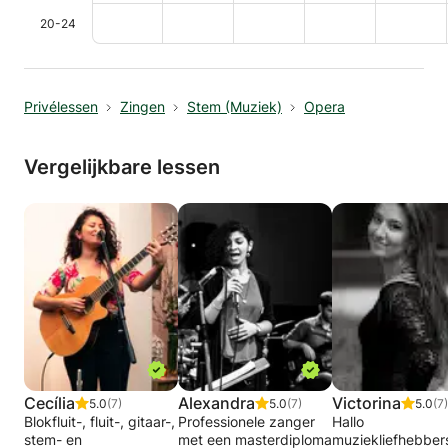
20-24
Privélessen
Zingen
Stem (Muziek)
Opera
Vergelijkbare lessen
Cecília
Alexandra
Victorina
5.0
(7)
5.0
(7)
5.0
(7)
Blokfluit-, fluit-, gitaar-,
Professionele zanger
Hallo
stem- en
met een masterdiploma
muziekliefhebber