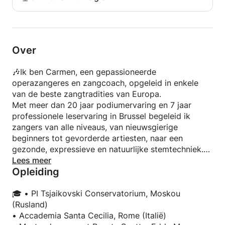
Over
🎶Ik ben Carmen, een gepassioneerde
operazangeres en zangcoach, opgeleid in enkele
van de beste zangtradities van Europa.
Met meer dan 20 jaar podiumervaring en 7 jaar
professionele leservaring in Brussel begeleid ik
zangers van alle niveaus, van nieuwsgierige
beginners tot gevorderde artiesten, naar een
gezonde, expressieve en natuurlijke stemtechniek.
Lees meer
Opleiding
Als voormalig solist bij het Vaticaans Koor blijf ik
mijn vakmanschap verfijnen bij gerenommeerde
meesters als Romualdo Savastano en Nino
🎓 • PI Tsjaikovski Conservatorium, Moskou
Machaidze. Ook neem ik regelmatig deel aan
(Rusland)
internationale masterclasses in Italië, Oostenrijk en
• Accademia Santa Cecilia, Rome (Italië)