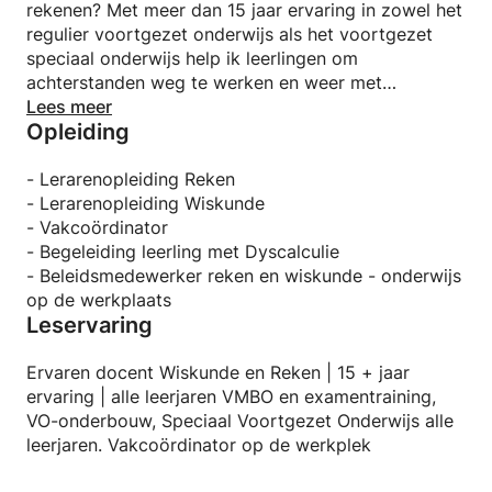
rekenen? Met meer dan 15 jaar ervaring in zowel het
regulier voortgezet onderwijs als het voortgezet
speciaal onderwijs help ik leerlingen om
achterstanden weg te werken en weer met
vertrouwen aan de slag te gaan.
Lees meer
Opleiding
Ik geef bijles aan leerlingen uit de onderbouw van
het voortgezet onderwijs en aan alle leerjaren van
- Lerarenopleiding Reken
het vmbo. Daarbij zorg ik voor een duidelijke
- Lerarenopleiding Wiskunde
opbouw, zodat de verschillende onderdelen van het
- Vakcoördinator
vak goed op elkaar aansluiten. De lessen zijn gericht
- Begeleiding leerling met Dyscalculie
op het begrijpen van de stof én op een goede
- Beleidsmedewerker reken en wiskunde - onderwijs
voorbereiding op toetsen en het vmbo-examen.
op de werkplaats
Leservaring
Mijn kracht is dat ik al na één les snel inzicht krijg in
waar de hiaten zitten. Vervolgens maken we een
Ervaren docent Wiskunde en Reken | 15 + jaar
persoonlijk plan, zodat de leerling doelgericht werkt
ervaring | alle leerjaren VMBO en examentraining,
aan een stevige basis en betere resultaten.
VO-onderbouw, Speciaal Voortgezet Onderwijs alle
leerjaren. Vakcoördinator op de werkplek
Mijn lessen zijn rustig, duidelijk en afgestemd op het