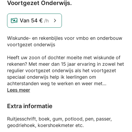
Voortgezet Onderwijs.
Van
54 €
/h
Wiskunde- en rekenbijles voor vmbo en onderbouw
voortgezet onderwijs
Heeft uw zoon of dochter moeite met wiskunde of
rekenen? Met meer dan 15 jaar ervaring in zowel het
regulier voortgezet onderwijs als het voortgezet
speciaal onderwijs help ik leerlingen om
achterstanden weg te werken en weer met
vertrouwen aan de slag te gaan.
Lees meer
Ik geef bijles aan leerlingen uit de onderbouw van
Extra informatie
het voortgezet onderwijs en aan alle leerjaren van
het vmbo. Daarbij zorg ik voor een duidelijke
Ruitjesschrift, boek, gum, potlood, pen, passer,
opbouw, zodat de verschillende onderdelen van het
geodriehoek, koershoekmeter etc.
vak goed op elkaar aansluiten. De lessen zijn gericht