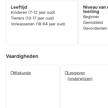
niveau en de leerstijl van de leerling. Het doel is niet
alleen een hoger cijfer, maar vooral meer begrip,
Leeftijd
Niveau van 
zelfvertrouwen en plezier in wiskunde en rekenen.
leerling
Kinderen (7-12 jaar oud)
Beginner
Tieners (13-17 jaar oud)
Gemiddeld
Volwassenen (18-64 jaar oud)
Gevorderden
Vaardigheden
Wiskunde
Lesgeven
(onderwijzen)