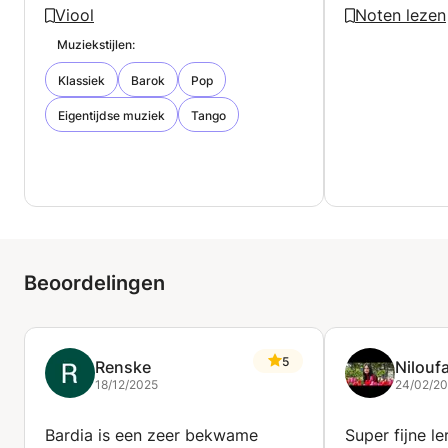
Viool
Noten lezen
Muziekstijlen:
Klassiek
Barok
Pop
Eigentijdse muziek
Tango
Beoordelingen
5
Renske
Nilouf
18/12/2025
24/02/2
Bardia is een zeer bekwame
Super fijne le