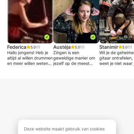
Federica
Austėja
Stanimir
5.0
(1)
5.0
(1)
5.0
(1)
Hallo jongens! Heb je
Zingen is een
Wil je de geheim
altijd al willen drummen
geweldige manier om
gitaar ontrafelen
en meer willen weten
jezelf op de meest
weet je niet waar 
over muziek? Nu is het
eerlijke manier uit te
moet beginnen?
jouw kans!
drukken. Ik leer hoe je
Maak je geen zor
Mijn naam is Federica
je eigen stem kunt
ik kan je daarbij
en ik ben een Italiaanse
vinden, hoe je muziek
helpen.
drummer. Ik spreek
begrijpt en hoe je moet
Ik speel nu onge
Italiaans, Engels en
improviseren. Elke les
14 jaar gitaar en 
Spaans. Ik ben
hangt af van de dingen
er het een en and
afgestudeerd aan
die de student wil leren
over ontdekt dat 
Codarts, Hogeschool
of waar hij beter in wil
graag wil delen.
voor de Kunsten en
worden. Ik nodig je uit
Wil je uit je dak g
Muziek in Master of
om mijn zanglessen te
wat Bach spelen 
Music. Ik volg
proberen en te ervaren
jezelf gewoon
Deze website maakt gebruik van cookies
momenteel het
hoe muziek je leven
uitdrukken door 