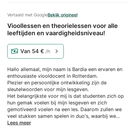
Vertaald met Google
Bekijk origineel
Vioollessen en theorielessen voor alle
leeftijden en vaardigheidsniveau!
Van
54 €
/h
Hallo allemaal, mijn naam is Bardia een ervaren en
enthousiaste viooldocent in Rotterdam.
Plezier en persoonlijke ontwikkeling zijn de
sleutelwoorden voor mijn lesgeven.
Het belangrijkste voor mij is dat studenten zich op
hun gemak voelen bij mijn lesgeven en zich
gemotiveerd voelen na een les. Daarom zullen we
veel stukken samen spelen in duo's, waarbij we
proberen om in je eigen tempo medeplichtigheid te
Lees meer
ontwikkelen, nooit haast.