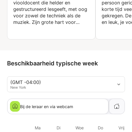
viooldocent die helder en
persoon geric
gestructureerd lesgeeft, met oog
korte tijd ve
voor zowel de techniek als de
gekregen. De 
muziek. Zijn grote hart voor
en leuk, je vo
muziek is in elke les leuk en
gemak met h
uitdagend. De passie waarmee hij
lesgeeft motiveert en inspireert,
ongeacht niveau of ervaring!
Beschikbaarheid typische week
(GMT -04:00)
New York
Bij de leraar en via webcam
Ma
Di
Woe
Do
Vrij