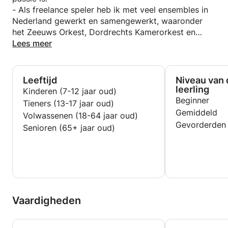
- Als freelance speler heb ik met veel ensembles in
Nederland gewerkt en samengewerkt, waaronder
het Zeeuws Orkest, Dordrechts Kamerorkest en
Nieuwe Philarmonie Utrecht, zowel klassiek als
Lees meer
barok.
Leeftijd
Niveau van 
leerling
Kinderen (7-12 jaar oud)
Beginner
Tieners (13-17 jaar oud)
Gemiddeld
Volwassenen (18-64 jaar oud)
Gevorderden
Senioren (65+ jaar oud)
Vaardigheden