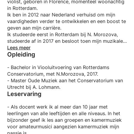
violist, geboren in Florence, momenteel woonachtig
in Rotterdam.
Ik ben in 2012 naar Nederland verhuisd om mijn
vaardigheden verder te ontwikkelen en een boost te
geven aan mijn carrière.
Ik studeerde eerst in Rotterdam bij N. Morozova,
studeerde af in 2017 en besloot toen mijn muzikale
kennis te verdiepen door een Master in Oude Muziek
Lees meer
Opleiding
te starten in Utrecht.
- Bachelor in Viooluitvoering van Rotterdams
Conservatorium, met N.Morozova, 2017.
- Master Oude Muziek aan het Conservatorium van
Utrecht bij A. Lohmann.
Leservaring
- Als docent werk ik al meer dan 10 jaar met
leerlingen van alle leeftijden en alle niveaus. In het
bijzonder geef ik les aan groepen en kamermuziek
voor amateurmusici aangezien kamermuziek mijn
passie is.