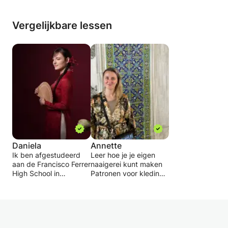
Vergelijkbare lessen
Daniela
Annette
Ik ben afgestudeerd
Leer hoe je je eigen
aan de Francisco Ferrer
naaigerei kunt maken
High School in
Patronen voor kleding
modeontwerp en
of accessoires.
patroontekenen en heb
een jaar privélessen
We kunnen beginnen
gevolgd in kleermaken
met een basispatroon
en patroontekenen. Ik
of een kledingstuk dat