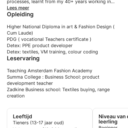
processes, learnt from my 40+ years working in
garment manufacturing.
Lees meer
Opleiding
Higher National Diploma in art & Fashion Design (
Cum Laude)
PDG ( vocational Teachers certificate )
Detex: PPE product developer
Detex: textiles, VM training, colour coding
Leservaring
Teaching Amsterdam Fashion Academy
Summa College : Business School: product
development teacher
Zadkine Business school: Textiles buying, range
creation
Leeftijd
Niveau van 
leerling
Tieners (13-17 jaar oud)
Beginner