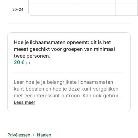
20-24
Hoe je lichaamsmaten opneemt: dit is het
meest geschikt voor groepen van minimaal
twee personen.
20 €
/h
Leer hoe je je belangrijkste lichaamsmaten
kunt bepalen en hoe je deze kunt vergelijken
met een interessant patroon. Kan ook gebruikt
worden om je eigen lichaamspatronen te
Lees meer
ontwerpen. Voor een nauwkeurige meting is
het aan te raden om in groepjes van twee te
werken (kosten per persoon). Er zijn minimaal
6 groepjes van twee nodig om de cursus te
Privélessen
Naaien
laten doorgaan.