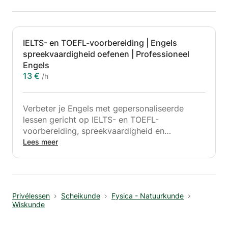
IELTS- en TOEFL-voorbereiding | Engels
spreekvaardigheid oefenen | Professioneel
Engels
13 €
/h
Verbeter je Engels met gepersonaliseerde
lessen gericht op IELTS- en TOEFL-
voorbereiding, spreekvaardigheid en
professionele communicatie. Deze lessen zijn
Lees meer
ontworpen voor studenten, professionals en
werkzoekenden.
Ik bied gestructureerde en interactieve lessen
Privélessen
Scheikunde
Fysica - Natuurkunde
aan om je te helpen:
Wiskunde
• Bereid je voor op de IELTS- en TOEFL-
examens