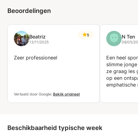
Beoordelingen
5
Beatriz
N Ten
13/11/2025
08/05/2
Zeer professioneel
Een heel spon
slimme jonge
ze graag les 
op een ontsp
emphatische 
onzekerheid 
Vertaald door Google:
Bekijk origineel
is heel fijn.
Beschikbaarheid typische week