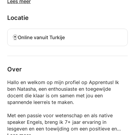
• Bereid je voor op school- en universiteitsexamens
Lees meer
• Opdrachten en huiswerk maken
• Verbeter je probleemoplossende vaardigheden
Locatie
• Leg een sterke basis in wetenschap en wiskunde
• Bereid je voor op toelatingsexamens en andere
competitieve examens
Online vanuit Turkije
Basisschool en middelbare school
• Basiswetenschappelijke concepten
• Rekenen en probleemoplossing
Over
• Geometrie en vormen
• Inleiding tot de algebra
Hallo en welkom op mijn profiel op Apprentus! Ik
• Leren op basis van nieuwsgierigheid
ben Natasha, een enthousiaste en toegewijde
docent die klaar is om samen met jou een
Middelbare school en universiteit
spannende leerreis te maken.
Wiskunde
Met een passie voor wetenschap en als native
• Algebra en meetkunde
speaker Engels, breng ik 7+ jaar ervaring in
• Trigonometrie
lesgeven en een toewijding om een positieve en
• Calculus en afgeleiden