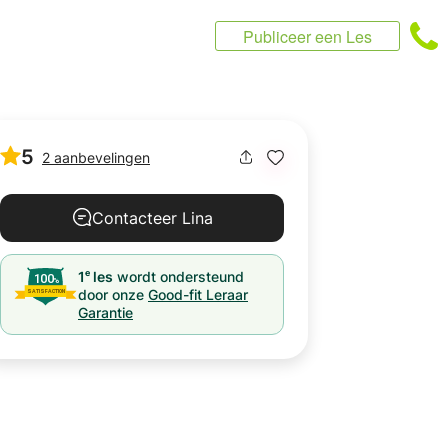
Publiceer een Les
5
2 aanbevelingen
Contacteer Lina
e
1
les
wordt ondersteund
door onze
Good-fit Leraar
Garantie