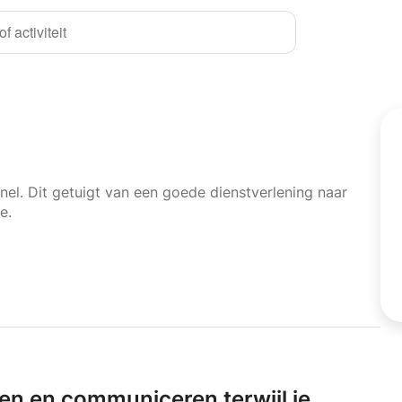
f activiteit
nel. Dit getuigt van een goede dienstverlening naar
e.
en en communiceren terwijl je