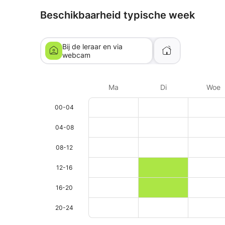
Beschikbaarheid typische week
Bij de leraar en via
webcam
Ma
Di
Woe
00-04
04-08
08-12
12-16
16-20
20-24