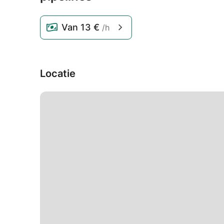
Van
13 €
/h
Locatie