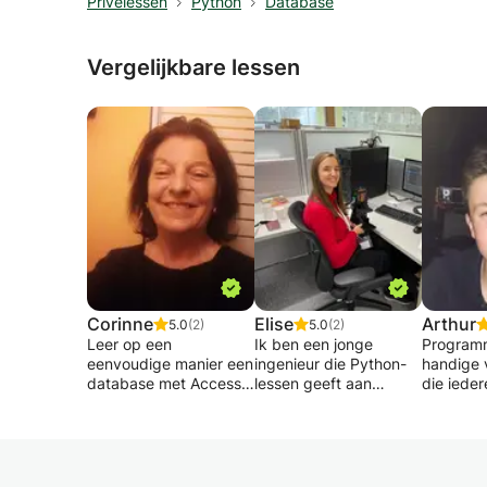
Privélessen
Python
Database
Vergelijkbare lessen
Corinne
Elise
Arthur
5.0
(2)
5.0
(2)
Leer op een
Ik ben een jonge
Programm
eenvoudige manier een
ingenieur die Python-
handige 
database met Access
lessen geeft aan
die iede
gebruiken en maken
studenten die hulp op
zijn snelh
met behulp van logica
dit gebied nodig
kan leren
in plaats van uit het
hebben. Ik kan je
in staat 
hoofd te leren.
helpen programmeren
termen t
- creatie van tabellen
te ontdekken en
beknopte