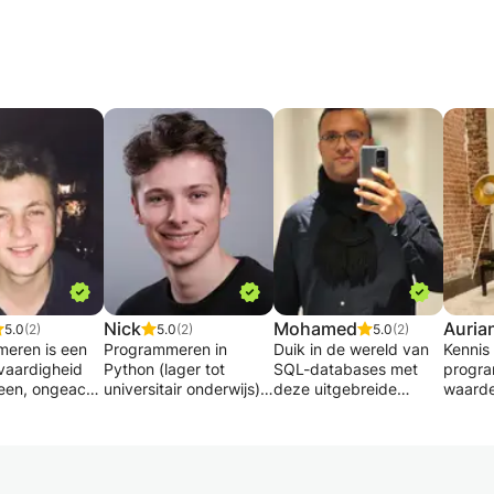
Nick
Mohamed
Auria
5.0
(2)
5.0
(2)
5.0
(2)
eren is een
Programmeren in
Duik in de wereld van
Kennis
vaardigheid
Python (lager tot
SQL-databases met
progra
reen, ongeacht
universitair onderwijs)
deze uitgebreide
waarde
eid en leeftijd,
gegeven door master
cursus, ontworpen voor
vaardi
. Het stelt ons
HIR aan de KUL.
cursisten van alle
iedere
om in abstracte
Programmeerervaring
niveaus. Of je nu nieuw
vakgeb
e denken en
als Burgerlijk Ingenieur
bent met databases of
gaat o
 instructies
Computerwetenschappen.
je expertise wilt
automa