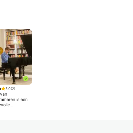
n
5.0
(2)
 van
mmeren is een
volle
gheid voor
en, ongeacht het
ied. Of het nu
m het
tiseren van