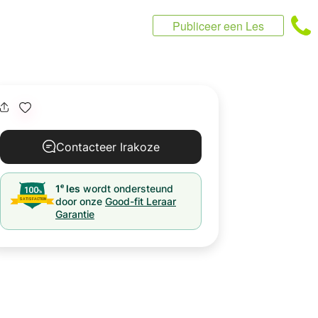
Publiceer een Les
Contacteer Irakoze
e
1
les
wordt ondersteund
door onze
Good-fit Leraar
Garantie