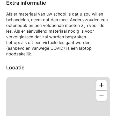
onderwerpen willen verbeteren, laat mij u helpen. Ik
Extra informatie
heb zelf een bedrijfskundige bachelor I en heb
bedrijfskunde gestudeerd in zowel IGCSE als IB.
Als er materiaal van uw school is dat u zou willen
Laat me je helpen je cijfers te verbeteren.
behandelen, neem dat dan mee. Anders zouden een
oefenboek en pen voldoende moeten zijn voor de
les. Als er aanvullend materiaal nodig is voor
vervolglessen dat zal worden besproken.
Let op: als dit een virtuele les gaat worden
(aanbevolen vanwege COVID) is een laptop
noodzakelijk.
Locatie