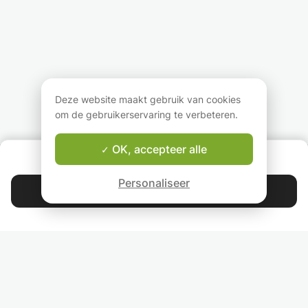
Deze website maakt gebruik van cookies
om de gebruikerservaring te verbeteren.
OK, accepteer alle
OVER ONS
Good-fit Leraar Garantie
Personaliseer
Contacteer Davit
4.9
44 399
sterren
reviews
Lees onze reviews
VOLG ONS