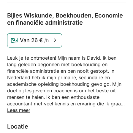
Bijles Wiskunde,
Boekhouden,
Economie
en financiële administratie
Van
26 €
/h
Leuk je te ontmoeten! Mijn naam is David. Ik ben
lang geleden begonnen met boekhouding en
financiële administratie en ben nooit gestopt. In
Nederland heb ik mijn primaire, secundaire en
academische opleiding boekhouding gevolgd. Mijn
doel bij lesgeven en coachen is om het beste uit
mensen te halen. Ik ben een enthousiaste
accountant met veel kennis en ervaring die ik graag
aan anderen doorgeef. Daardoor pas ik me
Lees meer
moeiteloos aan aan elk niveau van de student. Je
kunt bij mij terecht als beginner maar ook als
Locatie
gevorderde persoon. Wil je hulp bij de voorbereiding