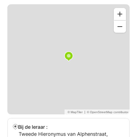
op toelating tot de mbo- of hbo-hogeschool
richting financiële administratie of extra lessen
richting het eindexamen? Daar help ik je ook graag
bij.
Mijn doel is om scholieren en ondernemers vooruit
te helpen. Ik leer je de klantenadministratie te
beoordelen, jaarrekeningen en belastingaangiften op
te stellen en te adviseren bij het optimaliseren van
werkprocessen. Mijn lessen kunnen online of offline
zijn. Ik pas me flexibel aan elke situatie aan.
Wil je eerst ervaren hoe het gaat? Geen probleem!
Neem gerust contact met mij op voor een proefles.
Tot ziens!
David
|
Bij de leraar
:
Tweede Hieronymus van Alphenstraat,