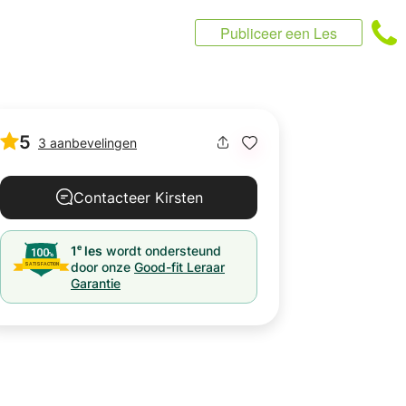
Publiceer een Les
5
3 aanbevelingen
Contacteer Kirsten
e
1
les
wordt ondersteund
door onze
Good-fit Leraar
Garantie