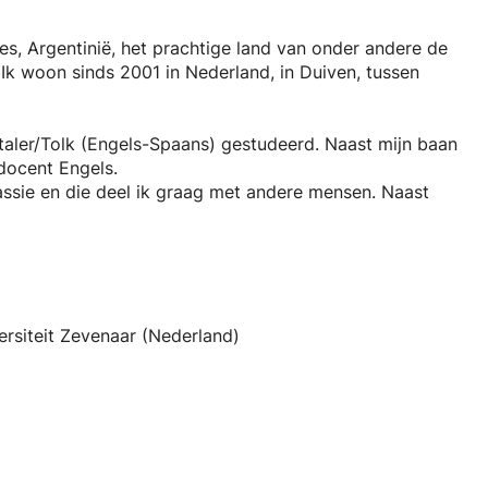
es, Argentinië, het prachtige land van onder andere de
Ik woon sinds 2001 in Nederland, in Duiven, tussen
rtaler/Tolk (Engels-Spaans) gestudeerd. Naast mijn baan
 docent Engels.
 passie en die deel ik graag met andere mensen. Naast
an het maken. Ik geef cursussen Spaans, doe
ns op de basisschool aan kinderen die extra uitdaging
ersiteit Zevenaar (Nederland)
ijkheidsgevoel, beleef ik ook veel plezier aan alles
minderen.
n, met als doel u onze mooie taal te leren en u te