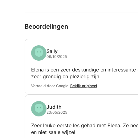
Specialisatiecursus Integratie en Mercosur (Int
Buenos Aires, Argentinië
Instituto Textil Argentino (Buenos Aires, Argentin
Privéles aan volwassenen.
Textielweefsels
Docent Engels
Beoordelingen
Zelfstandig / Eigenaar
april 1991 - aug. 1991 · 5 mnd
Buenos Aires, Argentinië
Groepen en privéles aan kinderen.
Sally
Colegio Espíritu Santo
09/10/2025
Administratief medewerkerAdministratief mede
Buenos Aires, Argentinië
Elena is een zeer deskundige en interessante
Algemene administratieve werkzaamheden.
zeer grondig en plezierig zijn.
Vertaald door Google:
Bekijk origineel
Judith
23/05/2025
Zeer leuke eerste les gehad met Elena. Ze neem
en niet saaie wijze!