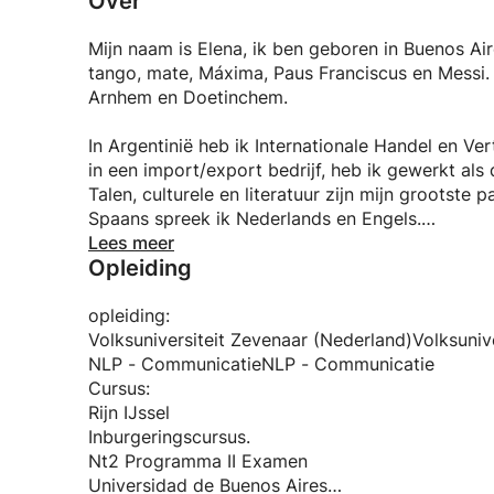
Over
Mijn naam is Elena, ik ben geboren in Buenos Air
tango, mate, Máxima, Paus Franciscus en Messi. 
Arnhem en Doetinchem.
In Argentinië heb ik Internationale Handel en Ve
in een import/export bedrijf, heb ik gewerkt als
Talen, culturele en literatuur zijn mijn grootste
Spaans spreek ik Nederlands en Engels.
Lees meer
Opleiding
In Nederland ben ik van mijn hobby mijn werk a
vertaallussen, werk als tolk en geef lessen Spaa
nodig hebben.
opleiding:
Volksuniversiteit Zevenaar (Nederland)Volksuniv
Altijd behulpzaam en met een groot verantwoordel
NLP - CommunicatieNLP - Communicatie
wat ik doe en dat is ook te merken aan mijn ver
Cursus:
Ik stem de lessen af op uw niveau en onze wense
Rijn IJssel
enthousiasmeren voor taal en de cultuur.
Inburgeringscursus.
Nt2 Programma II Examen
Universidad de Buenos Aires