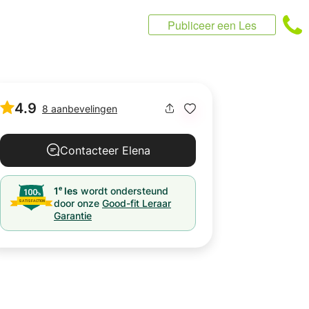
Publiceer een Les
4.9
8 aanbevelingen
Contacteer Elena
e
1
les
wordt ondersteund
door onze
Good-fit Leraar
Garantie