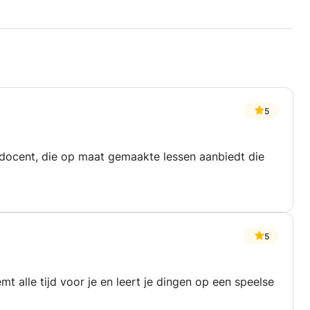
ernationale Overeenkomsten).
ië)
5
werker
 docent, die op maat gemaakte lessen aanbiedt die
5
t alle tijd voor je en leert je dingen op een speelse