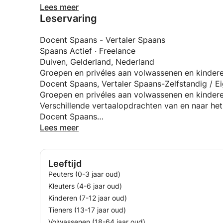
Talen:
Lees meer
Leservaring
Verschillende talen: Italiaans, Portugees, Frans, 
opleiding:
Centro de Negocios Mercosul, oa (Buenos Aires,
Docent Spaans - Vertaler Spaans
Specialisatiecursus Voorinscheping inspectie v
Spaans Actief · Freelance
Cámara de Comercio, Industria y Producción de 
Duiven, Gelderland, Nederland
Argentinië)
Groepen en privéles aan volwassenen en kindere
Specialisatiecursus Huidige Problemen mbt Dou
Docent Spaans, Vertaler Spaans-Zelfstandig / E
Cámara de Comercio, Industria y Producción de 
Groepen en privéles aan volwassenen en kindere
Internationale handel - Vrije Zones
Verschillende vertaalopdrachten van en naar he
Specialisatiecursus.
Docent Spaans
Cámara de Comercio, Industria y Producción de 
IKC Basisschool Remigius (Duiven, Nederland) · 
Lees meer
Argentinië)
Vrijwilligerswerk. Docent Spaans voor kinderen 
Specialisatiecursus Vereisten van Origine
Instituto de Capacitación Aduanera
Vertaler/tekst screening Spaans, Vertaler/tekst 
Leeftijd
Specialisatiecursus María-Systeem voor douanie
Cito · Tijdelijk contract
Peuters (0-3 jaar oud)
Cámara de Comercio, Industria y Producción de 
Arnhem, Gelderland, Nederland
Kleuters (4-6 jaar oud)
Argentinië)
Vertalingen naar het Spaans. Screening van tekst 
Kinderen (7-12 jaar oud)
Specialisatiecursus Mercosur actualiteit en persp
ING Bank
Tieners (13-17 jaar oud)
Escuela Argentina de Negocios
GegevensinvoerGegevensinvoer
Volwassenen (18-64 jaar oud)