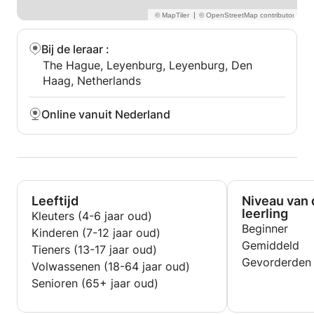
be specially designed to meet individual needs.
|
The class duration can be chosen from 50 minutes
or 80 minutes.
Bij de leraar
:
You can learn Japanese in a fun and professional
The Hague, Leyenburg, Leyenburg, Den
way.
Haag, Netherlands
Online vanuit Nederland
Leeftijd
Niveau van 
leerling
Kleuters (4-6 jaar oud)
Beginner
Kinderen (7-12 jaar oud)
Gemiddeld
Tieners (13-17 jaar oud)
Gevorderden
Volwassenen (18-64 jaar oud)
Senioren (65+ jaar oud)