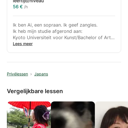
leeftijd/niveau
56 €
/h
Ik ben Ai, een sopraan. Ik geef zangles.
Ik heb mijn studie afgerond aan:
Kyoto Universiteit voor Kunst/Bachelor of Arts
Royal College of Music / Master of Music
Lees meer
Performance
Koninklijk Conservatorium Den Haag / Oude
Muziek Zang
Privélessen
Japans
Ik heb een officieel onderwijscertificaat in
Japan en daarnaast ruime ervaring met
lesgeven en optreden.
Vergelijkbare lessen
Ik wil de muziek graag met u delen!