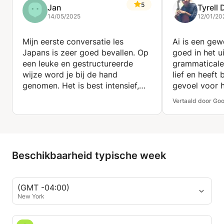
5
Jan
Tyrell
14/05/2025
12/01/20
Mijn eerste conversatie les
Ai is een gewe
Japans is zeer goed bevallen. Op
goed in het ui
een leuke en gestructureerde
grammaticale
wijze word je bij de hand
lief en heeft
genomen. Het is best intensief,
gevoel voor 
maar dat is goed.
Vertaald door Goo
Ik raad zeker
geïnteresseer
leren spreken
aan om lessen
overwegen. A
Beschikbaarheid typische week
bent en het 
maakt, boek j
tijd veel voor
(GMT -04:00)
New York
Het is nog m
geleden, maar