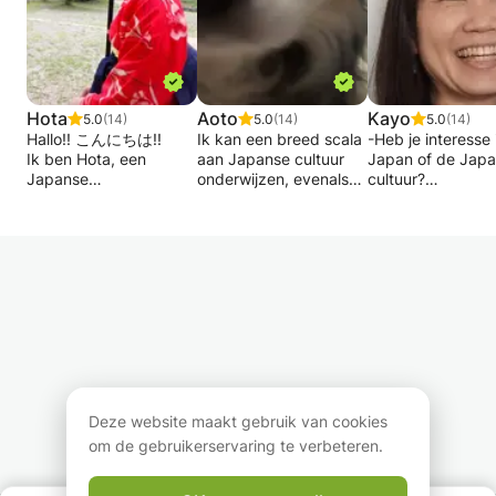
Hota
Aoto
Kayo
5.0
(14)
5.0
(14)
5.0
(14)
Hallo!! こんにちは!!
Ik kan een breed scala
-Heb je interesse 
Ik ben Hota, een
aan Japanse cultuur
Japan of de Jap
Japanse
onderwijzen, evenals
cultuur?
uitwisselingsstudent en
grammatica,
-Reist u (of bent 
docent! : )
woordenschat, Japans
plan) naar Japan 
Ben je gepassioneerd
gezond verstand en
reizen?
door de Japanse
manieren.
-Wil je graag
cultuur en taal?
Het woord van
gesprekken voer
Houd je van anime,
jongeren, recente
met Japanners?
maar begrijp je niet wat
trends zijn ook goed!
-Wil je Japans ler
ze zeggen?
Ik kan je essay herzien
gewoon voor de l
Laten we beginnen aan
of met je samenwerken
deze geweldige reis in
om een zin te maken!
Als freelance doc
de Japanse cultuur!
Ik spreek op jouw
Japans heb ik ru
Ik bied online en
Japanse niveau.
jaar ervaring en k
Deze website maakt gebruik van cookies
persoonlijke lessen aan
u ondersteunen bi
om de gebruikerservaring te verbeteren.
voor iedereen. Mijn
bereiken van uw
lessen zijn erg
doelen.