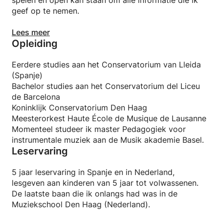
spelen en open kan staan om alle informatie die ik
geef op te nemen.
- Ik leer niet alle mensen op dezelfde manier. Ik zie
Lees meer
Opleiding
graag hoe snel ze dingen leren en assimileren en ik
pas me aan deze persoon aan.
Eerdere studies aan het Conservatorium van Lleida
- Ik kijk er naar uit om mijn kennis over muziek en
(Spanje)
het altvioolinstrument met je te delen!
Bachelor studies aan het Conservatorium del Liceu
de Barcelona
Koninklijk Conservatorium Den Haag
Meesterorkest Haute École de Musique de Lausanne
Momenteel studeer ik master Pedagogiek voor
instrumentale muziek aan de Musik akademie Basel.
Leservaring
5 jaar leservaring in Spanje en in Nederland,
lesgeven aan kinderen van 5 jaar tot volwassenen.
De laatste baan die ik onlangs had was in de
Muziekschool Den Haag (Nederland).