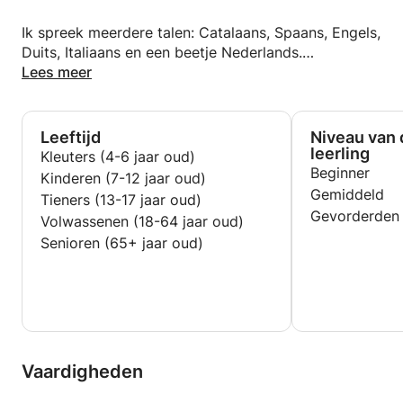
Ik spreek meerdere talen: Catalaans, Spaans, Engels,
Duits, Italiaans en een beetje Nederlands.
Ik gebruik de Suzuki-methode en ik werk met games
Lees meer
en moderne muziek met de kinderen, we werken aan
het lezen van partituren en we trainen het oor om
gemakkelijke liedjes te kunnen spelen door naar de
Leeftijd
Niveau van 
muziek te luisteren.
leerling
Kleuters (4-6 jaar oud)
Beginner
Kinderen (7-12 jaar oud)
Speelde met veel orkesten:
Gemiddeld
Tieners (13-17 jaar oud)
Sinfonia Rotterdam
Gevorderden
Volwassenen (18-64 jaar oud)
Orkest symphonica del Valles (Barcelona)
Senioren (65+ jaar oud)
Lid van het Gustav Mahler jeugdorkest (gecreëerd
door Claudio Abbado
Europian Philarmonic van Zwitserland
De kamers in Keulen
Chamber oper van Keulen
Vaardigheden