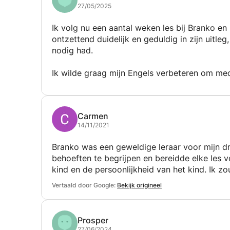
27/05/2025
Ik volg nu een aantal weken les bij Branko en 
ontzettend duidelijk en geduldig in zijn uitle
nodig had.
Ik wilde graag mijn Engels verbeteren om medi
werk, en zonder dat ik het precies hoefde uit
bedoelde. Hij stemt de lessen af op mijn doe
Carmen
In korte tijd merk ik al veel verschil: ik voel
14/11/2021
Engels te gebruiken in mijn werk.
Branko was een geweldige leraar voor mijn dri
Dank je wel Branko, voor je fijne begeleiding
behoeften te begrijpen en bereidde elke les 
kind en de persoonlijkheid van het kind. Ik z
Vertaald door Google:
Bekijk origineel
Prosper
27/06/2024