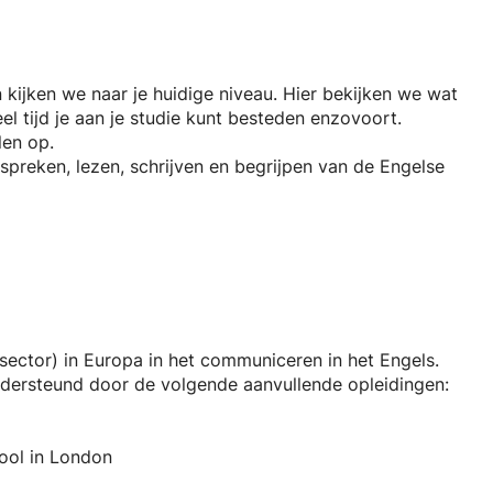
 kijken we naar je huidige niveau. Hier bekijken we wat
eel tijd je aan je studie kunt besteden enzovoort.
len op.
 spreken, lezen, schrijven en begrijpen van de Engelse
sh as a Foreign Language) en IELTS Coach, naast NLP
 sector) in Europa in het communiceren in het Engels.
dersteund door de volgende aanvullende opleidingen:
pool in London