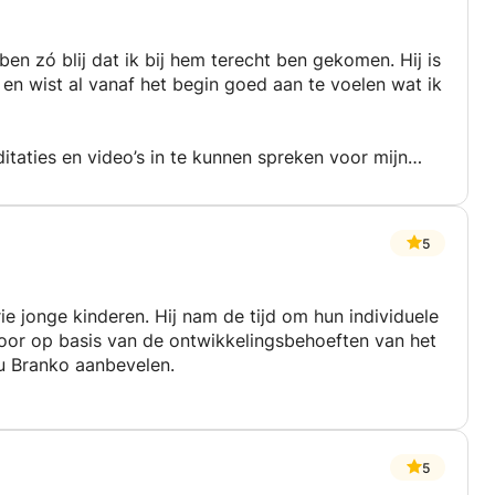
ben zó blij dat ik bij hem terecht ben gekomen. Hij is
g, en wist al vanaf het begin goed aan te voelen wat ik
taties en video’s in te kunnen spreken voor mijn
 te leggen, begreep Branko eigenlijk meteen wat ik
l, en dat werkt enorm motiverend.
5
 me zekerder, spreek vloeiender en durf nu ook écht
e jonge kinderen. Hij nam de tijd om hun individuele
 en aanstekelijk enthousiasme!
voor op basis van de ontwikkelingsbehoeften van het
ou Branko aanbevelen.
5