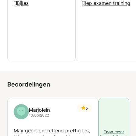
Bijles
Iep examen training
Beoordelingen
5
Marjolein
10/05/2022
Max geeft ontzettend prettig les,
Toon meer