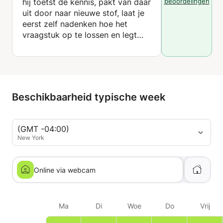
hij toetst de kennis, pakt van daar
beoordelingen
uit door naar nieuwe stof, laat je
eerst zelf nadenken hoe het
vraagstuk op te lossen en legt
dan uit waar je goed en fout ging
en hoe je jezelf de methode goed
kan aanleren.
Beschikbaarheid typische week
(GMT -04:00)
New York
Online via webcam
Ma
Di
Woe
Do
Vrij