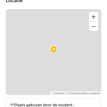
Locatie
handvaten kan je met meer zelfvertrouwen een
proefwerk of examen ingaan en zal je zien dat je
cijfers verbeteren.
Ik geef bijles op alle niveaus in de omgeving van
Delft en Zoetermeer, zowel fysiek als online. Andere
vakken zijn in overleg ook mogelijk. Daarnaast heb
ik ervaring met het geven van bijles aan leerlingen
met ADHD/ADD, dyslexie en leerproblemen. Indien
gewenst zijn referenties van oud-leerlingen
aanwezig. Ben je geïnteresseerd of wil je meer
informatie? Reageer dan op deze advertentie!
|
Plaats gekozen door de student
: