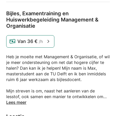
Bijles,
Examentraining en
Huiswerkbegeleiding Management &
Organisatie
Van
36 €
/h
Heb je moeite met Management & Organisatie, of wil
je meer ondersteuning om net dat hogere cijfer te
halen? Dan kan ik je helpen! Mijn naam is Max,
masterstudent aan de TU Delft en ik ben inmiddels
ruim 6 jaar werkzaam als bijlesdocent.
Mijn streven is om, naast het aanleren van de
lesstof, ook samen een manier te ontwikkelen om
vraagstukken structureel aan te pakken. Veel
Lees meer
leerlingen geven aan dat zij de stof hierdoor beter
begrijpen en ook beter kunnen toepassen. Met deze