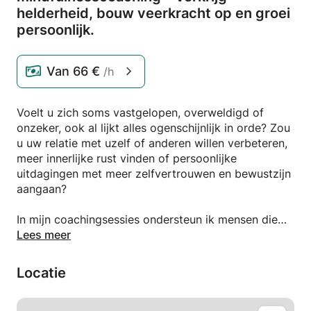
helderheid,
bouw veerkracht op en groei
persoonlijk.
Van
66 €
/h
Voelt u zich soms vastgelopen, overweldigd of
onzeker, ook al lijkt alles ogenschijnlijk in orde? Zou
u uw relatie met uzelf of anderen willen verbeteren,
meer innerlijke rust vinden of persoonlijke
uitdagingen met meer zelfvertrouwen en bewustzijn
aangaan?
In mijn coachingsessies ondersteun ik mensen die
persoonlijk en emotioneel willen groeien – of het nu
Lees meer
gaat om zelfacceptatie, emotionele intelligentie,
veerkracht, een goede balans tussen werk en privé,
Locatie
zingeving, relaties of het bereiken van
betekenisvolle levensdoelen. Samen verkennen we