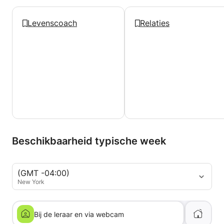
Mijn kwalificaties omvatten certificeringen in
psychologische counseling en mindfulnesscoaching
Levenscoach
Relaties
(ILS), een bachelordiploma in sociaal werk van de
NHL Stenden University, evenals internationale
specialisaties in inspirerend coachen en leiderschap
aan de Universitas Triatma Mulya en mindful
leiderschap aan Stenden Thailand.
Ik bied een ondersteunende ruimte voor reflectie,
persoonlijke groei en betekenisvolle verandering –
en help je zo meer helderheid, veerkracht en welzijn
te bereiken in zowel je persoonlijke als
professionele leven.
Beschikbaarheid typische week
(GMT -04:00)
New York
Bij de leraar en via webcam