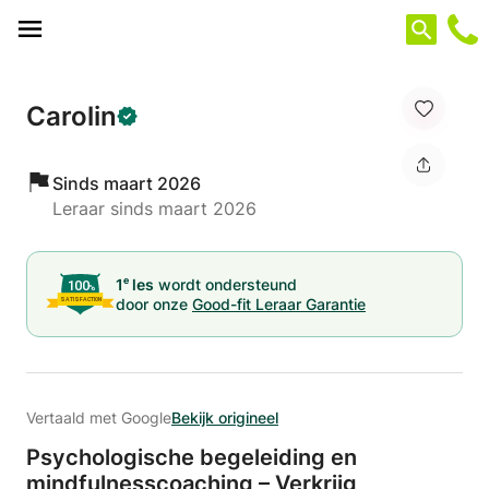
Cookies beheer paneel
Carolin
Sinds maart 2026
Leraar sinds maart 2026
e
1
les
wordt ondersteund
door onze
Good-fit Leraar Garantie
Vertaald met Google
Bekijk origineel
Psychologische begeleiding en
mindfulnesscoaching – Verkrijg