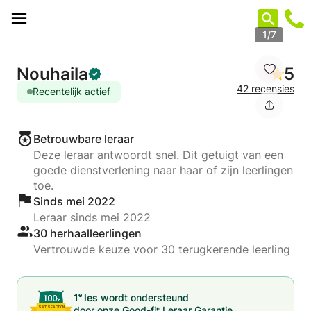
Cookies beheer paneel
1/7
Nouhaila
5
42 recensies
Recentelijk actief
Betrouwbare leraar
Deze leraar antwoordt snel. Dit getuigt van een
goede dienstverlening naar haar of zijn leerlingen
toe.
Sinds mei 2022
Leraar sinds mei 2022
30 herhaalleerlingen
Vertrouwde keuze voor 30 terugkerende leerling
e
1
les
wordt ondersteund
door onze
Good-fit Leraar Garantie