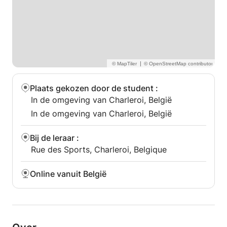
✅ Universitaire studenten
✅ Professionals en reizigers
✅ Taal- en cultuurliefhebbers
Waarom zou u Arabisch bij mij leren?
|
Ik spreek uw taal en begrijp uw uitdagingen
Ik maak gebruik van moderne, motiverende
Plaats gekozen door de student
:
lesmethoden
In de omgeving van Charleroi, België
Je leert niet alleen de taal, maar ook de cultuur en
Arabische tradities
In de omgeving van Charleroi, België
En het allerbelangrijkste: wij zorgen ervoor dat leren
leuk en natuurlijk wordt!
Bij de leraar
:
Rue des Sports, Charleroi, Belgique
Het beste moment om te beginnen is nu—
En Arabisch... dat ga je geweldig vinden!
Online vanuit België
✨ مرحباً (Welkom!)