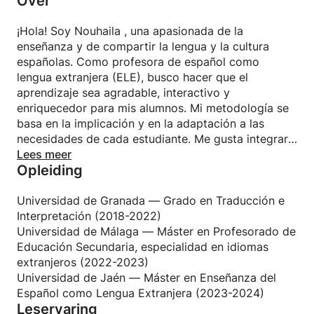
Over
¡Hola! Soy Nouhaila , una apasionada de la
enseñanza y de compartir la lengua y la cultura
españolas. Como profesora de español como
lengua extranjera (ELE), busco hacer que el
aprendizaje sea agradable, interactivo y
enriquecedor para mis alumnos. Mi metodología se
basa en la implicación y en la adaptación a las
necesidades de cada estudiante. Me gusta integrar
actividades prácticas, intercambios culturales y
Lees meer
Opleiding
herramientas digitales para que cada clase sea
dinámica y accesible.
Universidad de Granada — Grado en Traducción e
Además de mi formación académica, cuento con
Interpretación (2018-2022)
una sólida experiencia internacional, participando en
Universidad de Málaga — Máster en Profesorado de
proyectos Erasmus+ y trabajando en instituciones
Educación Secundaria, especialidad en idiomas
reconocidas como el Instituto Cervantes. Enseñar
extranjeros (2022-2023)
me permite apoyar el desarrollo lingüístico y cultural
Universidad de Jaén — Máster en Enseñanza del
de mis alumnos, a la vez que creo un ambiente
Español como Lengua Extranjera (2023-2024)
Leservaring
acogedor en el que todos pueden avanzar a su