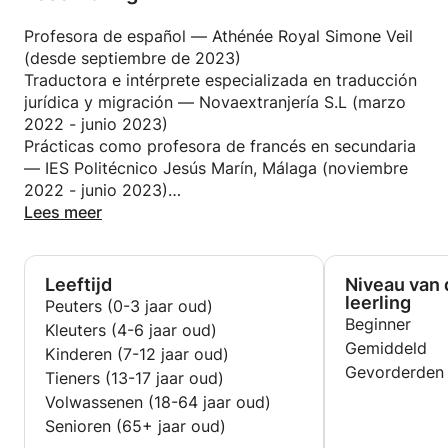
propio ritmo. Disfruto especialmente trabajar con
estudiantes curiosos y motivados, interesados en
Profesora de español — Athénée Royal Simone Veil
aprender no solo un idioma, sino también en
(desde septiembre de 2023)
descubrir una nueva forma de ver el mundo.
Traductora e intérprete especializada en traducción
jurídica y migración — Novaextranjería S.L (marzo
2022 - junio 2023)
Prácticas como profesora de francés en secundaria
— IES Politécnico Jesús Marín, Málaga (noviembre
2022 - junio 2023)
Examinadora DELE (Diploma de Español como
Lees meer
Lengua Extranjera) — Instituto Cervantes, todos los
niveles (A1 a C2)
Participación en proyectos Erasmus+ para ampliar
Leeftijd
Niveau van 
mi perspectiva educativa e intercultural
leerling
Peuters (0-3 jaar oud)
Beginner
Kleuters (4-6 jaar oud)
Gemiddeld
Kinderen (7-12 jaar oud)
Gevorderden
Tieners (13-17 jaar oud)
Volwassenen (18-64 jaar oud)
Senioren (65+ jaar oud)