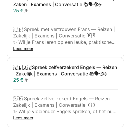
Zaken | Examens | Conversatie 📚🗣️🤑✈️
25 €
/h
🇫🇷 Spreek met vertrouwen Frans — Reizen |
Zakelijk | Examens | Conversatie 🇫🇷
✨ Wil je Frans leren op een leuke, praktische
manier, met oog voor echte communicatie?
Lees meer
Dan is dit jouw plek!
✨ Ik ben een gediplomeerde en ervaren docent
🇬🇧🇺🇸Spreek zelfverzekerd Engels — Reizen
Frans die je stap voor stap begeleidt om
| Zakelijk | Examens | Conversatie 📚🗣️🤑✈️
zelfverzekerd Frans te spreken - of je je nu
25 €
/h
voorbereidt op een reis, een examen of jezelf
gewoon vloeiender wilt uitdrukken.
🇫🇷 Spreek zelfverzekerd Engels — Reizen |
👋🏼 Mijn naam is Nouhaila en ik heb veel
Zakelijk | Examens | Conversatie 🇬🇧
studenten geholpen hun potentieel in het Frans
✨ Wil je vloeiender Engels spreken, of het nu
te ontdekken met een communicatieve,
gaat om reizen, werk of het behalen van een
Lees meer
positieve en persoonlijke aanpak.
examen? Deze cursus is iets voor jou!
💬 Mijn lessen zijn gericht op spreken in het
✨ Ik ben een gekwalificeerde en