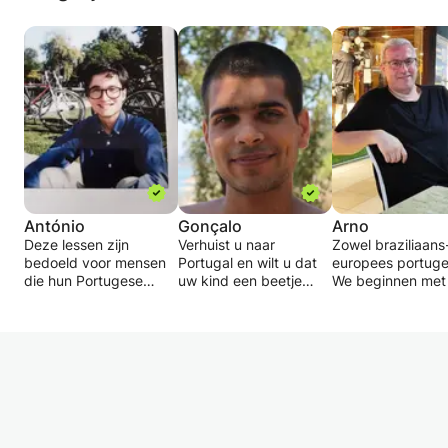
António
Gonçalo
Arno
Deze lessen zijn
Verhuist u naar
Zowel braziliaans-
bedoeld voor mensen
Portugal en wilt u dat
europees portuge
die hun Portugese
uw kind een beetje
We beginnen met
vaardigheden willen
leert voordat hij erheen
basisgrammatica
ontwikkelen, beide
verhuist?
de portugese taal
vanaf nul met enige
Bent u Portugees als
Afhankelijk van h
voorkennis. De
moedertaalspreker en
tempo en ervarin
pedagogische
woont u in het
de leerling zal er
structuur is
buitenland en wilt u
geleidelijk in het
aanpasbaar aan de
weten hoe uw kind zich
portugees
situatie; schoolgaande
ontwikkelt?
geconverseerd
kinderen met
Is een van de ouders
worden. Je ontva