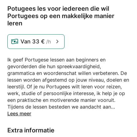
Potugees les voor iedereen die wil
Portugees op een makkelijke manier
leren
Van
33 €
/h
Ik geef Portugese lessen aan beginners en
gevorderden die hun spreekvaardigheid,
grammatica en woordenschat willen verbeteren. De
lessen worden afgestemd op jouw niveau, doelen en
leerstijl. Of je nu Portugees wilt leren voor reizen,
werk, studie of persoonlijke interesse, ik help je op
een praktische en motiverende manier vooruit.
Tijdens de lessen besteden we aandacht aan
spreken, luisteren, lezen en schrijven, zodat je meer
Lees meer
zelfvertrouwen krijgt in het gebruik van de taal.
Extra informatie