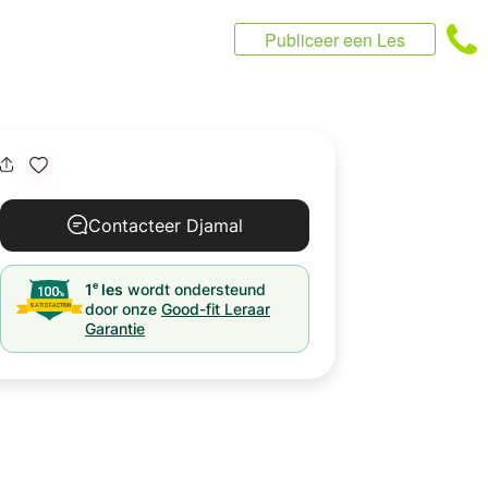
Publiceer een Les
Contacteer Djamal
e
1
les
wordt ondersteund
door onze
Good-fit Leraar
Garantie