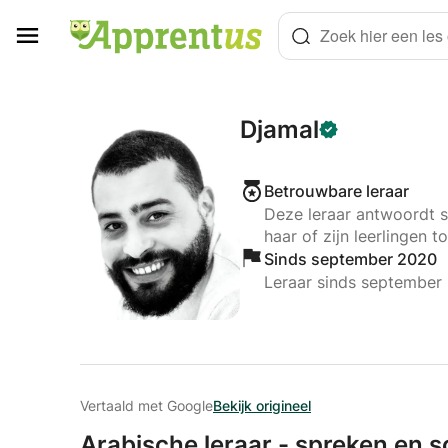
Cookies beheer paneel
Zoek hier een les o
Djamal
Betrouwbare leraar
Deze leraar antwoordt s
haar of zijn leerlingen to
Sinds september 2020
Leraar sinds september
Vertaald met Google
Bekijk origineel
Arabische leraar - spreken en 