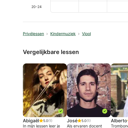
20-24
Privélessen
Kindermuziek
Viool
Vergelijkbare lessen
Abigaël
José
Alberto
5.0
(1)
5.0
(1)
In mijn lessen leer je
Als ervaren docent
Trombone