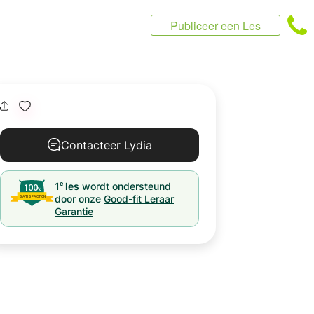
Publiceer een Les
Contacteer Lydia
e
1
les
wordt ondersteund
door onze
Good-fit Leraar
Garantie