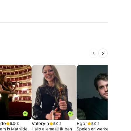
lde
Valeryia
Egor
Kar
5.0
(1)
5.0
(1)
5.0
(1)
am is Mathilde,
Hallo allemaal! Ik ben
Spelen en werken als
Hallo