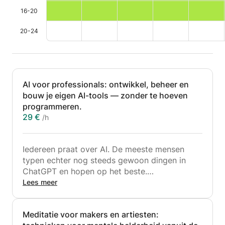
16-20
20-24
AI voor professionals: ontwikkel, beheer en
bouw je eigen AI-tools — zonder te hoeven
programmeren.
29 €
/h
Iedereen praat over AI. De meeste mensen
typen echter nog steeds gewoon dingen in
ChatGPT en hopen op het beste.
Deze cursus is bedoeld voor professionals,
Lees meer
creatievelingen en nieuwsgierigen die echt
willen begrijpen hoe AI werkt – en het als een
Meditatie voor makers en artiesten:
volwaardig hulpmiddel in hun werk willen