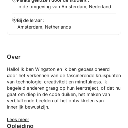
Plaats gekozen door de student
:
Voor wie is dit bedoeld?
In de omgeving van Amsterdam, Nederland
Voor elektronische muzikanten, dj's, live-artiesten
en producers die hun geluid niet langer los willen
Bij de leraar
:
zien van hun visuals. Ook ideaal voor vj's die nauwer
Amsterdam, Netherlands
willen samenwerken met muzikanten.
Onderwijs wordt gegeven in het Engels (Nederlands
is ook mogelijk).
Format: 1-op-1, volledig praktijkgericht, we werken
vanaf de eerste sessie aan jouw specifieke
Over
configuratie.
Je hebt nodig: een laptop met TouchDesigner
Hallo! Ik ben Wingston en ik ben gepassioneerd
geïnstalleerd (gratis licentie beschikbaar) en Ableton
door het verkennen van de fascinerende kruispunten
Live of een andere DAW met MIDI/OSC-uitvoer.
van technologie, creativiteit en mindfulness. Ik
begeleid anderen graag op hun leertraject, of dat nu
gaat om diep in de code duiken, het maken van
verbluffende beelden of het ontwikkelen van
innerlijk bewustzijn.
Met een achtergrond in softwareontwikkeling heb ik
Lees meer
Opleiding
veel tijd besteed aan het werken met diverse