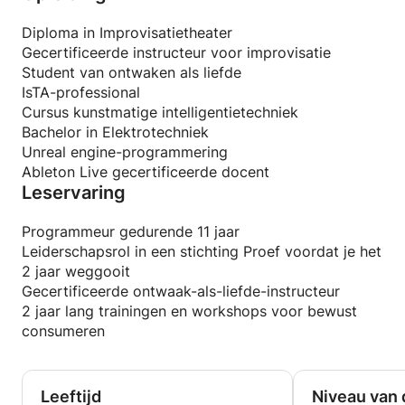
technologieën. Op mijn GitHub-profiel kun je een
aantal van mijn praktische projecten zien met
Diploma in Improvisatietheater
betrekking tot Java, Python, C++ en embedded
Gecertificeerde instructeur voor improvisatie
systemen, waaronder verkenningen in computer
Student van ontwaken als liefde
vision met OpenCV, machine learning-concepten
IsTA-professional
zoals EEG-classificaties en gezichtsherkenning, en
Cursus kunstmatige intelligentietechniek
diverse voorbeelden van applicatieontwikkeling.
Bachelor in Elektrotechniek
Deze praktische ervaring vormt de basis voor hoe ik
Unreal engine-programmering
mijn technische cursussen geef.
Ableton Live gecertificeerde docent
Leservaring
Ik help je graag met leren en creëren op gebieden
als:
Programmeur gedurende 11 jaar
Leiderschapsrol in een stichting Proef voordat je het
* **Basisbeginselen van Unreal Engine voor
2 jaar weggooit
cinematografie en digitale bewegings-VFX:** Ik help
Gecertificeerde ontwaak-als-liefde-instructeur
je met het benutten van realtime rendering om jouw
2 jaar lang trainingen en workshops voor bewust
filmische visies en visuele effecten tot leven te
consumeren
brengen.
* **TouchDesigner - Leer interactieve audiovisuele
ervaringen creëren:** Samen zetten we jouw
Leeftijd
Niveau van 