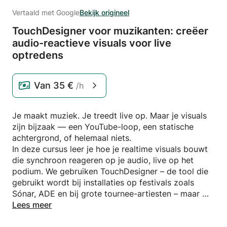
Vertaald met Google
Bekijk origineel
TouchDesigner voor muzikanten: creëer
audio-reactieve visuals voor live
optredens
Van
35 €
/h
Je maakt muziek. Je treedt live op. Maar je visuals
zijn bijzaak — een YouTube-loop, een statische
achtergrond, of helemaal niets.
In deze cursus leer je hoe je realtime visuals bouwt
die synchroon reageren op je audio, live op het
podium. We gebruiken TouchDesigner – de tool die
gebruikt wordt bij installaties op festivals zoals
Sónar, ADE en bij grote tournee-artiesten – maar we
benaderen het volledig vanuit het perspectief van
Lees meer
de muzikant. Je hebt geen achtergrond in grafisch