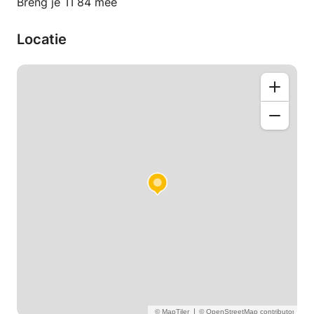
Breng je TI 84 mee
Locatie
|