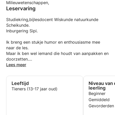
Milieuwetenschappen,
Leservaring
Studiekring,bijlesdocent Wiskunde natuurkunde
Scheikunde.
Inburgering Sipi.
Ik breng een stukje humor en enthousiasme mee
naar de les.
Maar ik ben wel iemand die houdt van aanpakken en
doorzetten.
Mijn les is opgebouwd uit een stuk van 3 kwartier
Lees meer
en daarna een kwartier pauze.
Herhaling is een noodzaak.
Leeftijd
Niveau van 
leerling
Tieners (13-17 jaar oud)
Beginner
Gemiddeld
Gevorderden