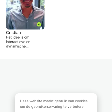
Vriendelijke groet Jos.
Cristian
Het idee is om
interactieve en
dynamische
wiskundelessen aan te
bieden voor kinderen
van 10 tot 14 jaar.
Deze lessen zijn
gericht op het oplossen
van wiskundige
problemen en het
uitleggen van
concepten. We zullen
werken met de
leerboeken van de
leerlingen, akkoord op
Deze website maakt gebruik van cookies
hun niveau, en deze
om de gebruikerservaring te verbeteren.
thuis doornemen met