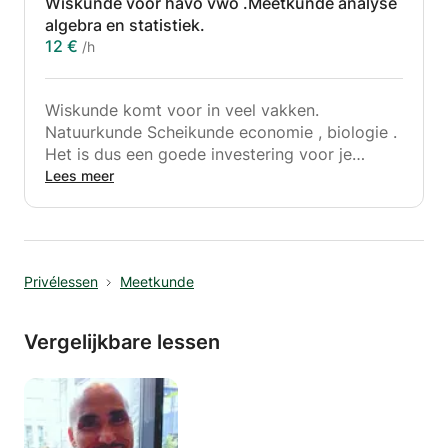
Wiskunde voor havo vwo .Meetkunde analyse
algebra en statistiek.
12 €
/h
Wiskunde komt voor in veel vakken.
Natuurkunde Scheikunde economie , biologie .
Het is dus een goede investering voor je
toekomst.
Lees meer
Statistiek komt ook voor bij medicijnen ,
rechten, psychologie ,
en uiteindelijk bij iedere scriptie voor je
afstuderen.
Privélessen
Meetkunde
Dus een goede wiskundige basis, het denken
in systemen , is geen overbodige luxe.
Het systematisch aanpakken van problemen is
Vergelijkbare lessen
des te meer gevraagd als de sommen
ondoorzichtelijker worden , het steeds verder
komen in de materie.
Ik wil je daarbij helpen.