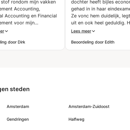
 stof rondom mijn vakken
dochter heeft bijles econo
(Gendringen)
ment Accounting,
gehad in in haar eindexame
al Accounting en Financial
Ze vonc hem duidelijk, leg
ment voor mijn
uit en ook heel geduldig. Hij komt
itaire studie bedrijfskunde.
afspraken na is op tijd en 
er
Lees meer
 de voor mij abstracte stof
ouder krijg je na elke les e
ing door Dirk
Beoordeling door Edith
mzetten in iets wat
gedetailleerde terugkoppe
 was voor mij en ik heb
wat erg prettig is.
”
ie mijn tentamens gehaald!
 het boeken van Tom
n als de stof voelt als
abra taal.
”
gen steden
Amsterdam
Amsterdam-Zuidoost
Gendringen
Halfweg