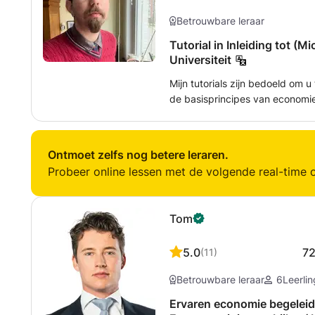
Betrouwbare leraar
Tutorial in Inleiding tot (
Universiteit
Mijn tutorials zijn bedoeld om u
de basisprincipes van economie 
universiteitscursussen te verbeteren. Ze zijn afgestemd op uw
onderwerpen waar u het meest 
benadering. Onderwezen onderwerpen zijn onder andere: -
Ontmoet zelfs nog betere leraren.
Grondbeginselen van de econom
Probeer online lessen met de volgende real-time o
(Marginale) Nutstheorie - Markt
Oligopolie,...)
Tom
5.0
7
(
11
)
Betrouwbare leraar
6
Leerli
Ervaren economie begeleide