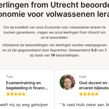
erlingen from Utrecht beoord
onomie voor volwassenen lera
Om de kwaliteit van onze Economie voor volwassenen leraren te
kunnen garanderen, vragen we onze leerlingen from Utrecht om
ze te beoordelen.
Uitsluitend de beoordelingen van leerlingen worden weergegeven
en zij zijn gegarandeerd door Apprentus.
Gewaardeerd
5.0
van 5
op basis van
19
beoordelingen.
Tom
Huib
Examentraining en
Oud-docent en 
begeleiding in finance,
ervaren bijlesd
accounting,
geeft bijles in
investments,
Wiskunde A (t/
economics
en B (t/m havo)
eeft mij op weg geholpen
“
Ik raad Huib zeker aan. M
(Amsterdam)
in online bijles!