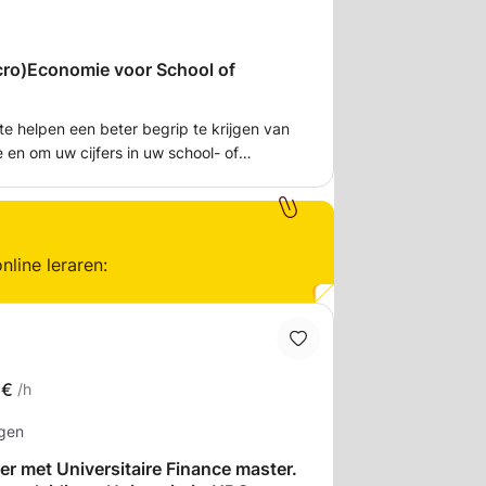
Micro)Economie voor School of
 te helpen een beter begrip te krijgen van
en om uw cijfers in uw school- of
 twijfels en
mee worstelt in een "hands-on"
ische theorie - Vraag- en aanbodmodel -
nline leraren:
organisatie (Vrije Markt, Monopolie,
2€
/h
ngen
r met Universitaire Finance master.