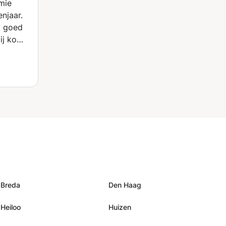
mie
njaar.
t goed
als
en
ling
Breda
Den Haag
Heiloo
Huizen