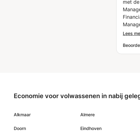
met de
Manage
Financi
Manage
univers
Lees me
Hij kon
Beoordel
goed o
vatbaar
alle dr
Ik zou
aanrade
abracad
Economie voor volwassenen in nabij gele
Alkmaar
Almere
Doorn
Eindhoven