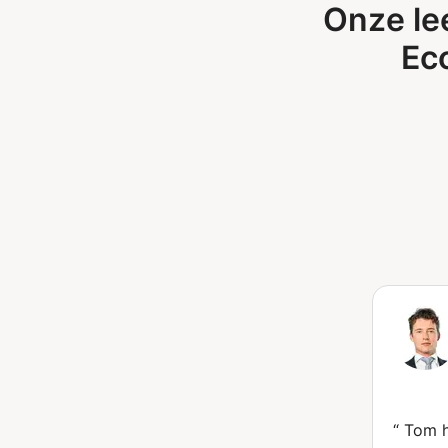
Onze le
Ec
“
Tom h