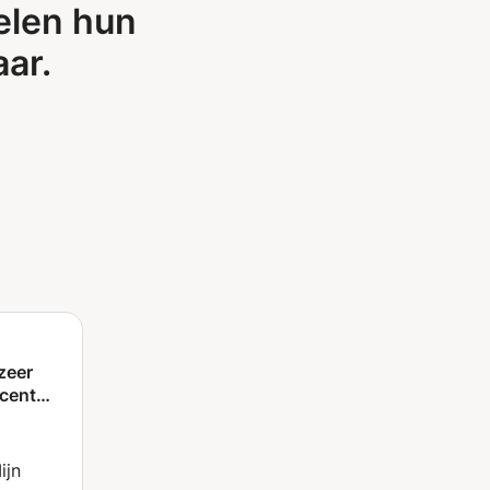
elen hun
ar.
zeer
ocent
m vwo)
. Expert
ijn