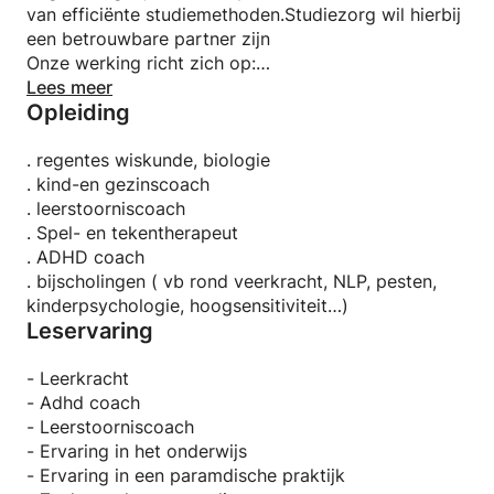
van efficiënte studiemethoden.Studiezorg wil hierbij
een betrouwbare partner zijn
Onze werking richt zich op:
° Bijlessen voor kinderen van 8 tot 14 jaar
Lees meer
Opleiding
°Ondersteuning bij leerproblemen
°Ondersteuning bij ADHD
° Werken rond secundaire problemen zoals
. regentes wiskunde, biologie
faalangst, motivatie en het versterken van de
. kind-en gezinscoach
positieve mindset.
. leerstoorniscoach
. Spel- en tekentherapeut
. ADHD coach
. bijscholingen ( vb rond veerkracht, NLP, pesten,
kinderpsychologie, hoogsensitiviteit…)
Leservaring
- Leerkracht
- Adhd coach
- Leerstoorniscoach
- Ervaring in het onderwijs
- Ervaring in een paramdische praktijk