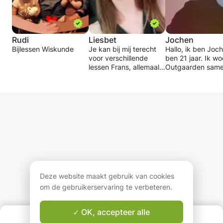
Rudi
Liesbet
Jochen
Bijlessen Wiskunde
Je kan bij mij terecht
Hallo, ik ben Joc
voor verschillende
ben 21 jaar. Ik wo
lessen Frans, allemaal
Outgaarden sam
individueel op maat of
met mijn ouders 
eventueel in kleine
zus. Als opleidin
groepjes als iedereen
ik leerkracht lage
dezelfde behoeften
onderwijs gestud
heeft. Ik ben een
en momenteel ben
leerkracht met 12 jaar
nog verder aan h
ervaring in het
studeren voor de
secundair onderwijs
master pedagogi
(zowel ASO als TSO en
wetenschappen. 
KSO) en ook 12 jaar
mijn vrije tijd geef
ervaring in het
huiswerkbegeleid
volwassenenonderwijs
aan kinderen.
Deze website maakt gebruik van cookies
(zowel
om de gebruikerservaring te verbeteren.
beginnerscursussen als
Voor mij is het
praatklassen). Je kan
belangrijk dat het
dus bij mij terecht om
zich goed voelt ti
OK, accepteer alle
OVER ONS
je Frans bij te spijkeren,
de begeleiding. 