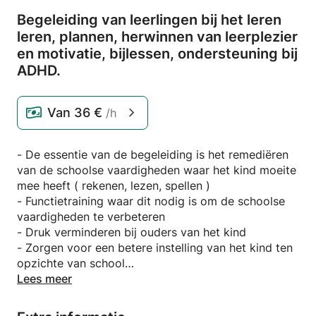
Begeleiding van leerlingen bij het leren
leren,
plannen,
herwinnen van leerplezier
en motivatie,
bijlessen,
ondersteuning bij
ADHD.
Van
36 €
/h
- De essentie van de begeleiding is het remediëren
van de schoolse vaardigheden waar het kind moeite
mee heeft ( rekenen, lezen, spellen )
- Functietraining waar dit nodig is om de schoolse
vaardigheden te verbeteren
- Druk verminderen bij ouders van het kind
- Zorgen voor een betere instelling van het kind ten
opzichte van school
- Hulp bij het leren opsplisten van de leerinhoud en
Lees meer
inoefenen van de leerstof
- Ontwikkelen van vaardigheden