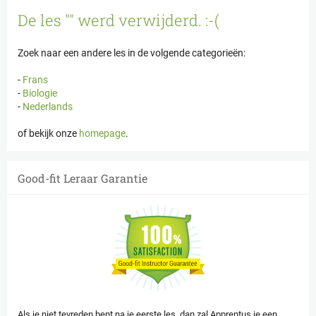
Cookies beheer paneel
De les "" werd verwijderd. :-(
Zoek naar een andere les in de volgende categorieën:
-
Frans
-
Biologie
-
Nederlands
of bekijk onze
homepage
.
Good-fit Leraar Garantie
Als je niet tevreden bent na je eerste les, dan zal Apprentus je een